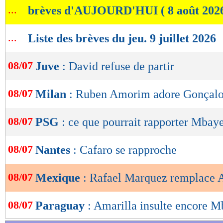
...
brèves d'AUJOURD'HUI ( 8 août 202
de
lecture
...
Liste des brèves du jeu. 9 juillet 2026
OK
08/07
Juve
: David refuse de partir
08/07
Milan
: Ruben Amorim adore Gonçal
08/07
PSG
: ce que pourrait rapporter Mbay
08/07
Nantes
: Cafaro se rapproche
08/07
Mexique
: Rafael Marquez remplace Ag
08/07
Paraguay
: Amarilla insulte encore M