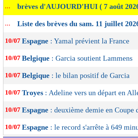
...
brèves d'AUJOURD'HUI ( 7 août 202
de
lors de la création de la demande.
lecture
...
3. Une fois votre code saisi, effectuez un dé
Liste des brèves du sam. 11 juillet 202
OK
délai de 7 jours.
10/07
Espagne
: Yamal prévient la France
Votre action Nike sera automatiquement ajout
10/07
Belgique
: Garcia soutient Lammens
jours ouvrés. Vous pourrez ensuite la conserv
ou la vendre sur le marché. Evidemment vous ut
10/07
Belgique
: le bilan positif de Garcia
comme vous le souhaitez.
10/07
Troyes
: Adeline vers un départ en A
Si vous n'avez pas déjà profité de cette offre, 
votre première action gratuite !
10/07
Espagne
: deuxième demie en Coupe
>> Cliquez ICI pour s'inscrire sur XTB et pr
10/07
Espagne
: le record s'arrête à 649 min
offerte. Rajoutez bien le code promo MA