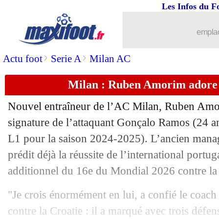
Les Infos du F
emplac
>
>
Actu foot
Serie A
Milan AC
Milan : Ruben Amorim adore
Nouvel entraîneur de l’AC Milan, Ruben Amori
signature de l’attaquant
Gonçalo Ramos
(24 an
L1 pour la saison 2024-2025). L’ancien mana
prédit déjà la réussite de l’international portu
additionnel du 16e du Mondial 2026 contre la 
"Je crois énormément en lui, a confié le coach
contre la Croatie : il a marqué avec trois défen