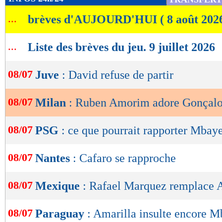
de
...
brèves d'AUJOURD'HUI ( 8 août 202
lecture
OK
...
Liste des brèves du jeu. 9 juillet 2026
08/07
Juve
: David refuse de partir
08/07
Milan
: Ruben Amorim adore Gonçal
08/07
PSG
: ce que pourrait rapporter Mbay
08/07
Nantes
: Cafaro se rapproche
08/07
Mexique
: Rafael Marquez remplace Ag
08/07
Paraguay
: Amarilla insulte encore M