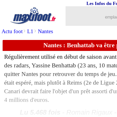
Les Infos du F
...
brèves d'AUJOURD'HUI ( 8 août 202
emplac
...
Liste des brèves du jeu. 8 janvier 2026
>
>
Actu foot
L1
Nantes
07/01
Strasbourg
: Barco ne partira pas en j
Nantes : Benhattab va être
07/01
Ang.
: MU bute sur le 19e, Newcastle
Régulièrement utilisé en début de saison avant
des radars, Yassine
Benhattab
(23 ans, 10 matc
07/01
Rennes
: Szymanski sur les tablettes
quitter Nantes pour retrouver du temps de jeu.
07/01
Ita.
: l'Inter creuse l'écart en tête
était espéré, mais plutôt à Reims (2e de Ligue
Canari devrait faire l'objet d'un prêt assorti d'
07/01
Ang.
: Aston Villa accroché, Tottenha
4 millions d'euros.
07/01
Ang.
: Chelsea toujours dans le dur
Lu 5.468 fois
- Romain Rigaux -