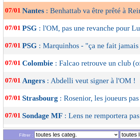
07/01
Nantes
: Benhattab va être prêté à Re
OK
07/01
PSG
: l'OM, pas une revanche pour Lu
07/01
PSG
: Marquinhos - "ça ne fait jamai
07/01
Colombie
: Falcao retrouve un club (of
07/01
Angers
: Abdelli veut signer à l'OM !
07/01
Strasbourg
: Rosenior, les joueurs pas
07/01
Sondage MF
: Lens ne remportera pas
07/01
Bayern
: Gnabry prolongé, affaire con
Filtrer :