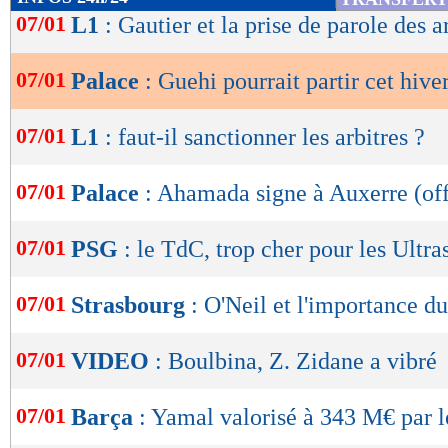
de
07/01
L1
: Gautier et la prise de parole des a
lecture
07/01
Palace
: Guehi pourrait partir cet hive
OK
07/01
L1
: faut-il sanctionner les arbitres ?
07/01
Palace
: Ahamada signe à Auxerre (off
07/01
PSG
: le TdC, trop cher pour les Ultra
07/01
Strasbourg
: O'Neil et l'importance d
07/01
VIDEO
: Boulbina, Z. Zidane a vibré
07/01
Barça
: Yamal valorisé à 343 M€ par 