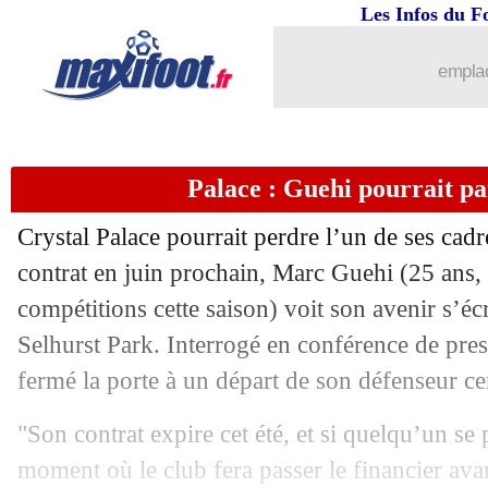
Les Infos du F
07/01
PSG
: Marquinhos - "ça ne fait jamai
emplac
07/01
Colombie
: Falcao retrouve un club (of
07/01
Angers
: Abdelli veut signer à l'OM !
Palace : Guehi pourrait par
07/01
Strasbourg
: Rosenior, les joueurs pas
Crystal Palace pourrait perdre l’un de ses cadr
07/01
Sondage MF
: Lens ne remportera pas
contrat en juin prochain, Marc
Guehi
(25 ans, 
compétitions cette saison) voit son avenir s’écr
07/01
Bayern
: Gnabry prolongé, affaire con
Selhurst Park. Interrogé en conférence de pres
fermé la porte à un départ de son défenseur ce
07/01
Roma
: Naples se penche sur Dovbyk
"Son contrat expire cet été, et si quelqu’un se 
07/01
Atletico
: Thiago Almada poussé vers l
moment où le club fera passer le financier avant