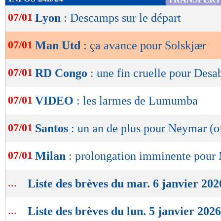
de
07/01
Lyon
: Descamps sur le départ
lecture
OK
07/01
Man Utd
: ça avance pour Solskjær
07/01
RD Congo
: une fin cruelle pour Desa
07/01
VIDEO
: les larmes de Lumumba
07/01
Santos
: un an de plus pour Neymar (of
07/01
Milan
: prolongation imminente pour
...
Liste des brèves du mar. 6 janvier 202
...
Liste des brèves du lun. 5 janvier 2026