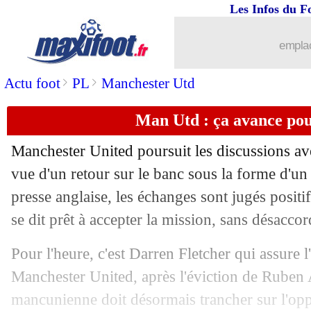
Les Infos du F
07/01
TdC
: un stade plein au Koweït pour
emplac
07/01
Nottingham
: Kalimuendo à Francfort, 
>
>
Actu foot
PL
Manchester Utd
07/01
Algérie
: Amoura s'excuse après son 
Man Utd : ça avance pou
07/01
VIDEO
: Amoura chambre Lumumba
Manchester United poursuit les discussions a
vue d'un retour sur le banc sous la forme d'un 
07/01
L1
: Gautier et la prise de parole des a
presse anglaise, les échanges sont jugés positif
07/01
se dit prêt à accepter la mission, sans désaccor
Palace
: Guehi pourrait partir cet hive
Pour l'heure, c'est Darren Fletcher qui assure l'
07/01
L1
: faut-il sanctionner les arbitres ?
Manchester United, après l'éviction de Ruben
07/01
Palace
: Ahamada signe à Auxerre (off
mancunienne doit désormais trancher sur l'oppo