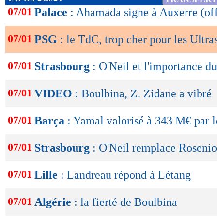
de
07/01
Palace
: Ahamada signe à Auxerre (off
lecture
07/01
PSG
: le TdC, trop cher pour les Ultra
OK
07/01
Strasbourg
: O'Neil et l'importance d
07/01
VIDEO
: Boulbina, Z. Zidane a vibré
07/01
Barça
: Yamal valorisé à 343 M€ par 
07/01
Strasbourg
: O'Neil remplace Rosenior
07/01
Lille
: Landreau répond à Létang
07/01
Algérie
: la fierté de Boulbina