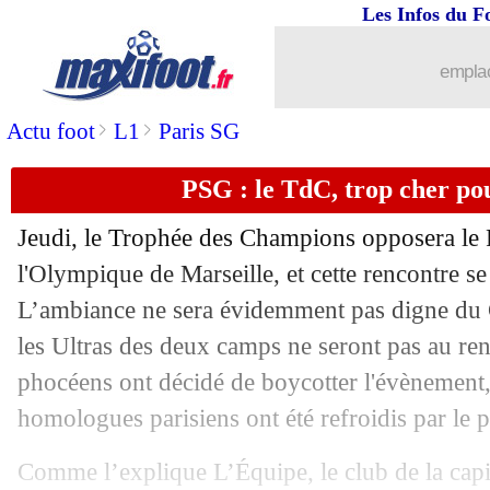
Les Infos du F
07/01
Strasbourg
: Rosenior, les joueurs pas
emplac
07/01
Sondage MF
: Lens ne remportera pas
>
>
Actu foot
L1
Paris SG
07/01
Bayern
: Gnabry prolongé, affaire con
PSG : le TdC, trop cher pou
07/01
Roma
: Naples se penche sur Dovbyk
Jeudi, le Trophée des Champions opposera le 
07/01
Atletico
: Thiago Almada poussé vers l
l'Olympique de Marseille, et cette rencontre s
L’ambiance ne sera évidemment pas digne du C
07/01
CdM 2026
: Weah dénonce le prix des 
les Ultras des deux camps ne seront pas au re
phocéens ont décidé de boycotter l'évènement,
07/01
Paris FC
: Koleosho arrive de Burnle
homologues parisiens ont été refroidis par le 
07/01
Barça
: un nouveau joueur de l'Espany
Comme l’explique L’Équipe, le club de la capi