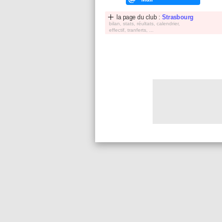
la page du club :
Strasbourg
bilan, stats, réultats, calendrier,
effectif, tranferts, ...