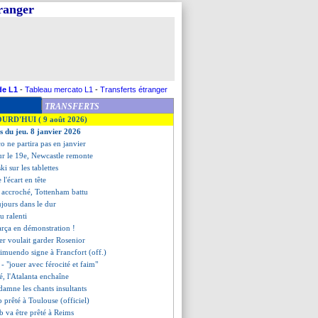
tranger
de L1
-
Tableau mercato L1
-
Transferts étranger
TRANSFERTS
OURD'HUI ( 9 août 2026)
es du jeu. 8 janvier 2026
co ne partira pas en janvier
ur le 19e, Newcastle remonte
i sur les tablettes
e l'écart en tête
a accroché, Tottenham battu
ujours dans le dur
u ralenti
Barça en démonstration !
ler voulait garder Rosenior
limuendo signe à Francfort (off.)
 - "jouer avec férocité et faim"
é, l'Atalanta enchaîne
damne les chants insultants
p prêté à Toulouse (officiel)
b va être prêté à Reims