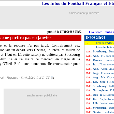
Les Infos du Football Français et E
emplacement publicitaire
publié le
07/01/2026 à 23h32
LiveScore
-
clubs 
o ne partira pas en janvier
INFOS 24h/24
brèves d'AUJ
...
re et la réponse n'a pas tardé. Contrairement aux
Liste des brèv
...
voquait un départ vers Chelsea, le latéral et milieu de
Strasbourg
: Bar
07/01
et 1 but en L1 cette saison) ne quittera pas Strasbourg
Ang.
: MU bute s
07/01
 Marc Keller l'a assuré ce mercredi en marge de la
Rennes
: Szymansk
07/01
ry O'Neil. Enfin une bonne nouvelle cette semaine pour
Ita.
: l'Inter creus
07/01
Ang.
: Aston Vill
07/01
Ang.
: Chelsea to
07/01
ain Rigaux - 07/01/26 à 23h32
Ang.
: Man City a
07/01
Esp. (Scpe)
: le 
07/01
Strasbourg
: Kel
07/01
Nottingham
: Ka
07/01
OM
: R. De Zerbi
07/01
emplacement publicitaire
Ita.
: Naples frein
07/01
Lille
: le club con
07/01
Strasbourg
: Dio
07/01
Nantes
: Benhatta
07/01