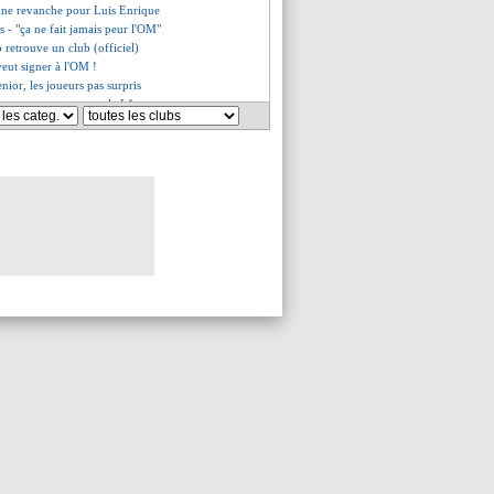
une revanche pour Luis Enrique
 - "ça ne fait jamais peur l'OM"
o retrouve un club (officiel)
veut signer à l'OM !
enior, les joueurs pas surpris
ns ne remportera pas la L1
prolongé, affaire conclue ?
e penche sur Dovbyk
Almada poussé vers la sortie
 dénonce le prix des billets
sho arrive de Burnley
au joueur de l'Espanyol ciblé
ano répond pour son futur
plein au Koweït pour PSG-OM ?
limuendo à Francfort, c'est fait
s'excuse après son chambrage
a chambre Lumumba
 prise de parole des arbitres
urrait partir cet hiver
onner les arbitres ?
signe à Auxerre (officiel)
p cher pour les Ultras ?
eil et l'importance du beau jeu
a, Z. Zidane a vibré
lorisé à 343 M€ par le CIES
eil remplace Rosenior (officiel)