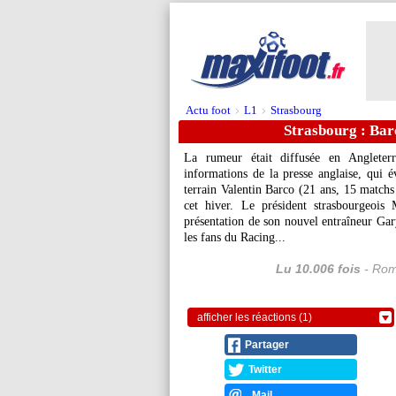
Actu foot
L1
Strasbourg
>
>
Strasbourg : Barc
La rumeur était diffusée en Angleter
informations de la presse anglaise, qui é
terrain Valentin
Barco
(21 ans, 15 matchs 
cet hiver. Le président strasbourgeois
présentation de son nouvel entraîneur Ga
les fans du Racing...
Lu 10.006 fois
- Rom
afficher les réactions (1)
Partager
Twitter
Mail