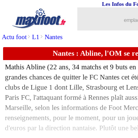
04/06
EdF (Espoirs)
: les Bleuets gagnent a
Les Infos du F
04/06
DNCG
: feu vert pour Lens et Toulous
emplac
>
>
Actu foot
L1
Nantes
04/06
LdN
: Allemagne-Portugal, les compo
Nantes : Abline, l'OM se re
04/06
Ballon d'Or
: D. Deschamps - "Demb
Mathis
Abline
(22 ans, 34 matchs et 9 buts en 
04/06
Milan
: les détails du contrat de Modr
grandes chances de quitter le FC Nantes cet été
clubs de Ligue 1 dont Lille, Strasbourg et Lens
04/06
Inter
: Côme retient Fabregas
Paris FC, l'attaquant formé à Rennes plaît aus
04/06
Ballon d'Or
: Konaté vote Dembélé
Marseille, selon les informations de Foot Mer
renseignements, pour le moment, pour un joueu
04/06
Arsenal
: 4 départs confirmés par le c
d'euros par la direction nantaise. Plutôt une bel