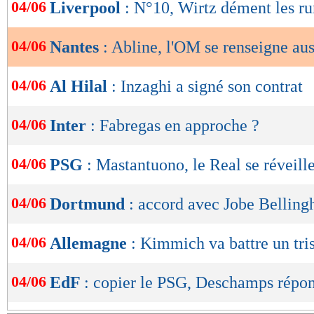
de
04/06
Liverpool
: N°10, Wirtz dément les r
lecture
04/06
Nantes
: Abline, l'OM se renseigne aus
OK
04/06
Al Hilal
: Inzaghi a signé son contrat
04/06
Inter
: Fabregas en approche ?
04/06
PSG
: Mastantuono, le Real se réveille
04/06
Dortmund
: accord avec Jobe Belling
04/06
Allemagne
: Kimmich va battre un tri
04/06
EdF
: copier le PSG, Deschamps répo