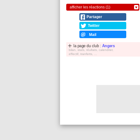
afficher les réactions (1)
Partager
Twitter
Mail
la page du club :
Angers
bilan, stats, réultats, calendrier,
effectif, tranferts, ...