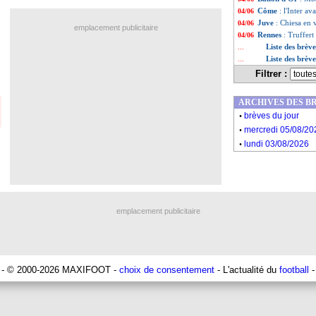
Côme
: l'Inter a
04/06
Juve
: Chiesa en 
04/06
emplacement publicitaire
Rennes
: Truffer
04/06
Liste des brèv
...
Liste des brève
...
Filtrer :
ARCHIVES DES B
.
brèves du jour
.
mercredi 05/08/20
.
lundi 03/08/2026
emplacement publicitaire
- © 2000-2026 MAXIFOOT -
choix de consentement
- L'actualité du
football
-