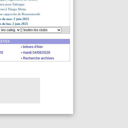
vance pour Fabregas
veut à Thiago Motta
t se rapproche de Bournemouth
es du mar. 3 juin 2025
s du lun. 2 juin 2025
REVES
.
brèves d'hier
.
26
mardi 04/08/2026
.
Recherche archives