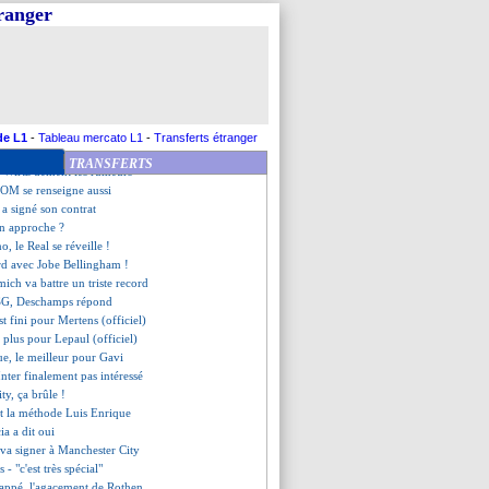
ts confirmés par le club
tranger
Chelsea ne fera pas de folies
us va conserver Kalulu
re, Deschamps pas surpris
 demande de Tottenham
e pour 5 ans (officiel)
usen chipe le buteur Kofane
 rappelle sa priorité
de L1
-
Tableau mercato L1
-
Transferts étranger
 une "galère" pour Cucurella
TRANSFERTS
, Wirtz dément les rumeurs
l'OM se renseigne aussi
 a signé son contrat
en approche ?
, le Real se réveille !
rd avec Jobe Bellingham !
ich va battre un triste record
PSG, Deschamps répond
est fini pour Mertens (officiel)
 plus pour Lepaul (officiel)
ue, le meilleur pour Gavi
'Inter finalement pas intéressé
ty, ça brûle !
t la méthode Luis Enrique
ia a dit oui
 va signer à Manchester City
- "c'est très spécial"
appé, l'agacement de Rothen