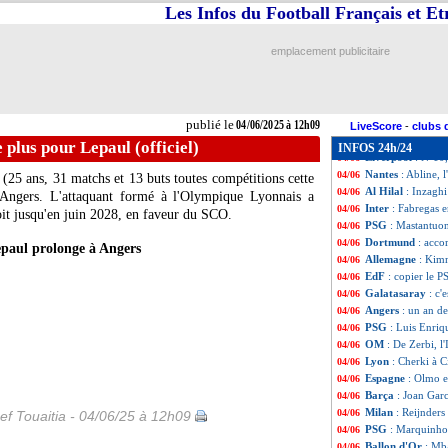
Arsenal
: 4 dépar
04/06
Les Infos du Football Français et E
Milan
: Maignan, 
04/06
Milan
: la Juvent
04/06
emplacement publicitaire
EdF
: Doué on fi
04/06
Bayern
: Tel, la
04/06
Inter
: Sucic sign
04/06
Monaco
: Leverk
04/06
publié le
04/06/2025 à 12h09
PSG
: Donnarumma
04/06
LiveScore
-
clubs 
Espagne
: Yamal,
04/06
 plus pour Lepaul (officiel)
INFOS 24h/24
Liverpool
: N°10
04/06
Nantes
: Abline, 
04/06
(25 ans, 31 matchs et 13 buts toutes compétitions cette
Al Hilal
: Inzaghi
04/06
 Angers. L'attaquant formé à l'Olympique Lyonnais a
Inter
: Fabregas 
04/06
it jusqu'en juin 2028, en faveur du SCO.
PSG
: Mastantuono
04/06
Dortmund
: acco
04/06
paul prolonge à Angers
Allemagne
: Kimm
04/06
EdF
: copier le 
04/06
Galatasaray
: c'
04/06
Angers
: un an de
04/06
PSG
: Luis Enriq
04/06
OM
: De Zerbi, l
04/06
Lyon
: Cherki à Ci
04/06
Espagne
: Olmo e
04/06
Barça
: Joan Garc
04/06
Milan
: Reijnders
04/06
ef Touaitia - 04/06/25 à 12h09
PSG
: Marquinhos 
04/06
Ballon d'Or
: Mb
04/06