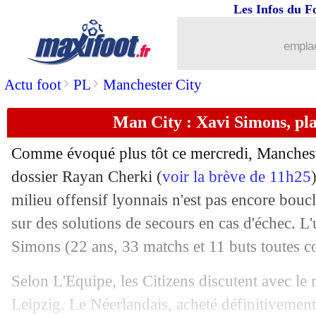
Les Infos du F
emplac
>
>
Actu foot
PL
Manchester City
Man City : Xavi Simons, pl
Comme évoqué plus tôt ce mercredi, Manchest
dossier Rayan Cherki (
voir la brève de 11h25
milieu offensif lyonnais n'est pas encore bouclé
sur des solutions de secours en cas d'échec. L
Simons
(22 ans, 33 matchs et 11 buts toutes co
Selon L'Equipe, les Citizens discutent avec le
Leipzig. Le Néerlandais, acheté définitivemen