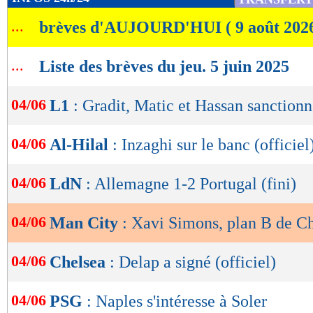
de
...
brèves d'AUJOURD'HUI ( 9 août 202
lecture
OK
...
Liste des brèves du jeu. 5 juin 2025
04/06
L1
: Gradit, Matic et Hassan sanctionn
04/06
Al-Hilal
: Inzaghi sur le banc (officiel
04/06
LdN
: Allemagne 1-2 Portugal (fini)
04/06
Man City
: Xavi Simons, plan B de C
04/06
Chelsea
: Delap a signé (officiel)
04/06
PSG
: Naples s'intéresse à Soler