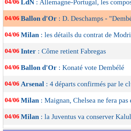
04/06
LdN
: Allemagne-Portugal, les compo
de
lecture
04/06
Ballon d'Or
: D. Deschamps - "Demb
OK
04/06
Milan
: les détails du contrat de Modr
04/06
Inter
: Côme retient Fabregas
04/06
Ballon d'Or
: Konaté vote Dembélé
04/06
Arsenal
: 4 départs confirmés par le c
04/06
Milan
: Maignan, Chelsea ne fera pas 
04/06
Milan
: la Juventus va conserver Kalu