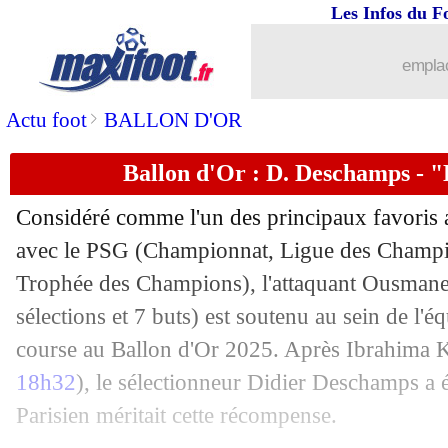
Les Infos du F
emplac
>
Actu foot
BALLON D'OR
Ballon d'Or : D. Deschamps -
Considéré comme l'un des principaux favoris a
avec le PSG (Championnat, Ligue des Champi
Trophée des Champions), l'attaquant Ousman
...
brèves d'AUJOURD'HUI ( 9 août 202
sélections et 7 buts) est soutenu au sein de l'é
...
Liste des brèves du jeu. 5 juin 2025
course au Ballon d'Or 2025. Après Ibrahima 
18h32
), le sélectionneur Didier Deschamps a 
04/06
L1
: Gradit, Matic et Hassan sanctionn
Parisien méritait cette récompense.