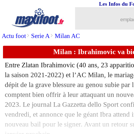
Les Infos du F
15/07
Clermont
: le remplaçant de Bayo sign
emplac
15/07
Man City
: Mahrez a prolongé (officie
>
>
Actu foot
Serie A
Milan AC
15/07
PSG
: Reims confirme pour Ekitike
Milan : Ibrahimovic va bi
15/07
Newcastle
: le dossier Diaby abandon
Entre Zlatan Ibrahimovic (40 ans, 23 apparitio
15/07
Nice
: porte ouverte pour trois joueurs
la saison 2021-2022) et l’AC Milan, le mariag
dépit de la grave blessure au genou subie par 
15/07
Tottenham
: le talent Spence en appr
comptent bien offrir à leur attaquant un nouve
2023. Le journal La Gazzetta dello Sport conf
15/07
Lorient
: Laurienté veut partir
vendredi, et annonce que le géant Ibra attend
nouveau bail pour le signer. Avant un retour s
15/07
PSG
: Verratti déclare sa flamme à la