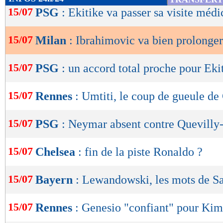
de
15/07
PSG
: Ekitike va passer sa visite médi
lecture
15/07
Milan
: Ibrahimovic va bien prolonger
OK
15/07
PSG
: un accord total proche pour Ekit
15/07
Rennes
: Umtiti, le coup de gueule de
15/07
PSG
: Neymar absent contre Quevill
15/07
Chelsea
: fin de la piste Ronaldo ?
15/07
Bayern
: Lewandowski, les mots de S
15/07
Rennes
: Genesio "confiant" pour Ki