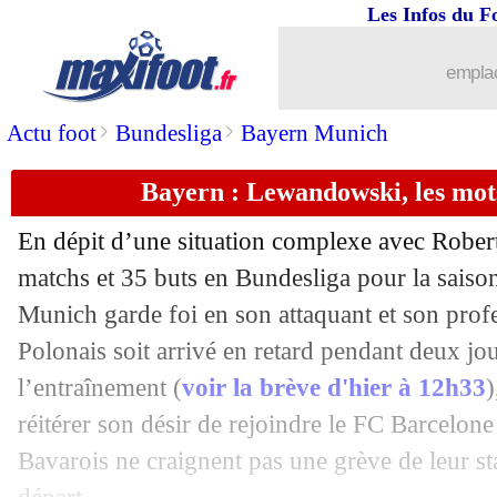
Les Infos du F
15/07
Tottenham
: le talent Spence en appr
emplac
15/07
Lorient
: Laurienté veut partir
>
>
Actu foot
Bundesliga
Bayern Munich
15/07
PSG
: Verratti déclare sa flamme à la
Bayern : Lewandowski, les mot
15/07
Lens
: Man Utd pense aussi à Clauss
En dépit d’une situation complexe avec Robe
15/07
EdF (f)
: Euro terminé pour Katoto !
matchs et 35 buts en Bundesliga pour la sais
Munich garde foi en son attaquant et son prof
15/07
Troyes
: le club dément pour Irles
Polonais soit arrivé en retard pendant deux jou
l’entraînement (
voir la brève d'hier à 12h33
)
15/07
Amical
: le premier onze de Galtier a
réitérer son désir de rejoindre le FC Barcelone 
Bavarois ne craignent pas une grève de leur st
15/07
Barça
: Lewandowski, c'est bientôt bo