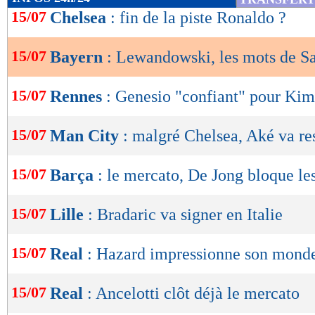
de
15/07
Chelsea
: fin de la piste Ronaldo ?
lecture
15/07
Bayern
: Lewandowski, les mots de S
OK
15/07
Rennes
: Genesio "confiant" pour Ki
15/07
Man City
: malgré Chelsea, Aké va re
15/07
Barça
: le mercato, De Jong bloque le
15/07
Lille
: Bradaric va signer en Italie
15/07
Real
: Hazard impressionne son mond
15/07
Real
: Ancelotti clôt déjà le mercato