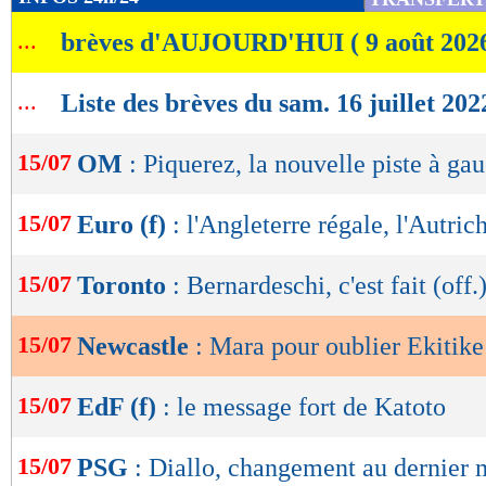
de
...
brèves d'AUJOURD'HUI ( 9 août 202
lecture
OK
...
Liste des brèves du sam. 16 juillet 202
15/07
OM
: Piquerez, la nouvelle piste à ga
15/07
Euro (f)
: l'Angleterre régale, l'Autric
15/07
Toronto
: Bernardeschi, c'est fait (off.
15/07
Newcastle
: Mara pour oublier Ekitike
15/07
EdF (f)
: le message fort de Katoto
15/07
PSG
: Diallo, changement au dernier