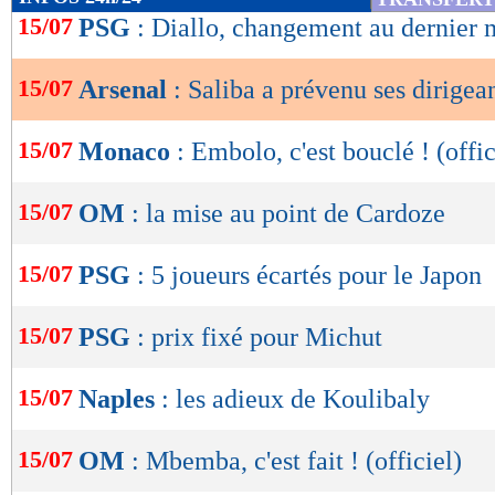
de
15/07
PSG
: Diallo, changement au dernier
lecture
15/07
Arsenal
: Saliba a prévenu ses dirigea
OK
15/07
Monaco
: Embolo, c'est bouclé ! (offic
15/07
OM
: la mise au point de Cardoze
15/07
PSG
: 5 joueurs écartés pour le Japon
15/07
PSG
: prix fixé pour Michut
15/07
Naples
: les adieux de Koulibaly
15/07
OM
: Mbemba, c'est fait ! (officiel)