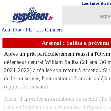
Les Infos du F
emplac
>
>
Actu foot
PL
Les Gunners
Arsenal : Saliba a prévenu 
Après un prêt particulièrement réussi à l'Olym
défenseur central William Saliba (21 ans, 36 
2021-2022) a réalisé son retour à Arsenal. Si l
de le conserver, l'international français a déjà
rapport à son statut.
Ainsi, d'après les informations du média The 
l'ancien Stéphanois a prévenu ses dirigeants : sa