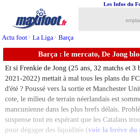
Les Infos du F
15/07
Lens
: Man Utd pense aussi à Clauss
emplac
15/07
EdF (f)
: Euro terminé pour Katoto !
>
>
Actu foot
La Liga
Barça
15/07
Troyes
: le club dément pour Irles
Barça : le mercato, De Jong bl
15/07
Amical
: le premier onze de Galtier a
Et si Frenkie de Jong (25 ans, 32 matchs et 3 
15/07
Barça
: Lewandowski, c'est bientôt bo
2021-2022) mettait à mal tous les plans du FC
d'été ? Poussé vers la sortie et Manchester Uni
15/07
Man Utd
: Eriksen jusqu'en 2025 (offi
cote, le milieu de terrain néerlandais est somm
mancunienne dans les plus brefs délais. Problè
15/07
Barça
: Raphinha a signé 5 ans (offici
suspense tout en espérant que les Catalans tro
pour dégager des liquidités (
voir la brève du
15/07
Barça
: Braithwaite mis de côté pour 