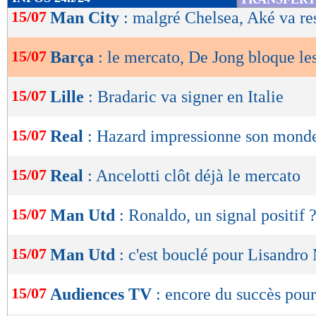
de
15/07
Man City
: malgré Chelsea, Aké va re
lecture
15/07
Barça
: le mercato, De Jong bloque le
OK
15/07
Lille
: Bradaric va signer en Italie
15/07
Real
: Hazard impressionne son mond
15/07
Real
: Ancelotti clôt déjà le mercato
15/07
Man Utd
: Ronaldo, un signal positif 
15/07
Man Utd
: c'est bouclé pour Lisandro
15/07
Audiences TV
: encore du succès pour