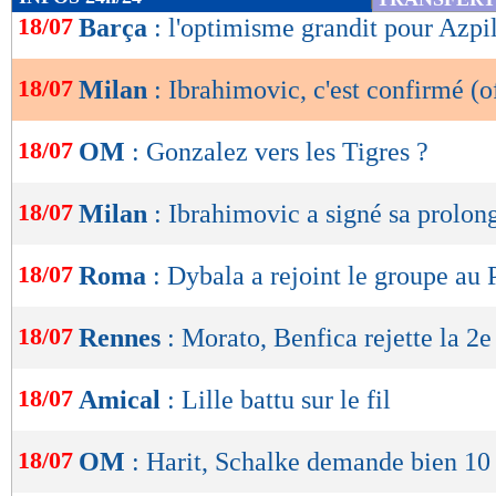
de
18/07
Barça
: l'optimisme grandit pour Azpi
lecture
18/07
Milan
: Ibrahimovic, c'est confirmé (of
OK
18/07
OM
: Gonzalez vers les Tigres ?
18/07
Milan
: Ibrahimovic a signé sa prolon
18/07
Roma
: Dybala a rejoint le groupe au 
18/07
Rennes
: Morato, Benfica rejette la 2e
18/07
Amical
: Lille battu sur le fil
18/07
OM
: Harit, Schalke demande bien 1