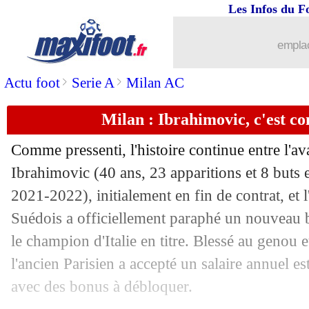
Les Infos du F
18/07
Lorient
: Talbi rejoint les Merlus (offi
emplac
18/07
Rennes
: ça se complique pour Kim M
>
>
Actu foot
Serie A
Milan AC
18/07
Barça
: la blague de Dembélé !
Milan : Ibrahimovic, c'est con
18/07
Euro (f)
: Islande-France, les compos
Comme pressenti, l'histoire continue entre l'av
18/07
PSG
: 10 ans au club, Verratti savoure
Ibrahimovic (40 ans, 23 apparitions et 8 buts 
2021-2022), initialement en fin de contrat, et 
18/07
Clermont
: Hountondji part, le club dé
Suédois a officiellement paraphé un nouveau b
le champion d'Italie en titre. Blessé au genou e
18/07
Man Utd
: Ten Hag compte sur Ronal
l'ancien Parisien a accepté un salaire annuel es
avec des bonus à débloquer.
18/07
Barça
: Lewandowski, Araujo savoure