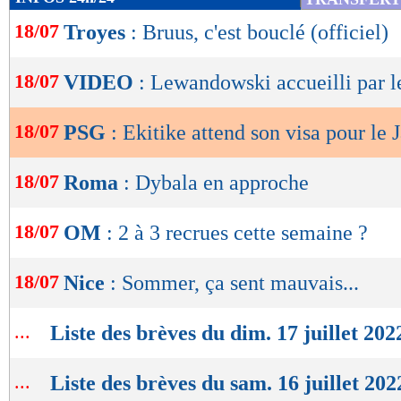
de
18/07
Troyes
: Bruus, c'est bouclé (officiel)
lecture
OK
18/07
VIDEO
: Lewandowski accueilli par l
18/07
PSG
: Ekitike attend son visa pour le 
18/07
Roma
: Dybala en approche
18/07
OM
: 2 à 3 recrues cette semaine ?
18/07
Nice
: Sommer, ça sent mauvais...
...
Liste des brèves du dim. 17 juillet 202
...
Liste des brèves du sam. 16 juillet 202