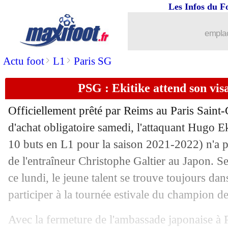
Les Infos du F
18/07
Roma
: Dybala a rejoint le groupe au 
emplac
18/07
Rennes
: Morato, Benfica rejette la 2e
>
>
Actu foot
L1
Paris SG
18/07
Amical
: Lille battu sur le fil
PSG : Ekitike attend son vis
18/07
OM
: Harit, Schalke demande bien 1
Officiellement prêté par Reims au Paris Saint
d'achat obligatoire samedi, l'attaquant Hugo E
18/07
PSG
: Naples négocie pour Diallo
10 buts en L1 pour la saison 2021-2022) n'a p
18/07
de l'entraîneur Christophe Galtier au Japon. S
VIDEO
: le but sublime de Rodelin !
ce lundi, le jeune talent se trouve toujours dan
18/07
Lyon
: Marcelo a été proposé, mais...
participer à la tournée estivale du champion de
18/07
LdC
: Monaco jouera le PSV !
Avec la fermeture de l'ambassade japonaise à P