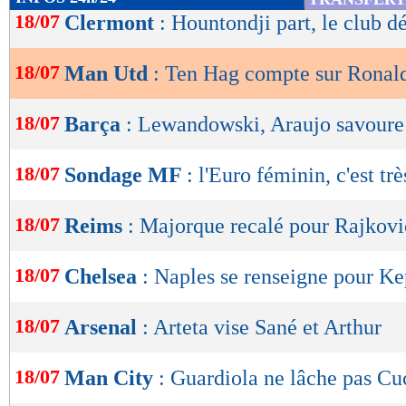
de
18/07
Clermont
: Hountondji part, le club dé
lecture
18/07
Man Utd
: Ten Hag compte sur Ronal
OK
18/07
Barça
: Lewandowski, Araujo savoure
18/07
Sondage MF
: l'Euro féminin, c'est tr
18/07
Reims
: Majorque recalé pour Rajkovi
18/07
Chelsea
: Naples se renseigne pour K
18/07
Arsenal
: Arteta vise Sané et Arthur
18/07
Man City
: Guardiola ne lâche pas Cu