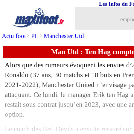
Les Infos du F
18/07
EdF (f)
: Karchaoui a vu des Islandais
emplac
18/07
EdF (f)
: Katoto remercie ses coéquipi
>
>
Actu foot
PL
Manchester Utd
18/07
EdF (f)
: Diacre frustrée par la VAR
Man Utd : Ten Hag compte
18/07
EdF (f)
: fin de série pour les Bleues !
Alors que des rumeurs évoquent les envies d’a
18/07
Euro (f)
: la Belgique qualifiée !
Ronaldo (37 ans, 30 matchs et 18 buts en Pre
2021-2022), Manchester United n’envisage pas
18/07
Euro (f)
: le classement du groupe D (
attaquant. Ce lundi, le manager Erik ten Hag a
restait sous contrat jusqu’en 2023, avec une 
18/07
Euro (f)
: Islande 1-1 France (fini)
option.
18/07
VIDEO
: la visite d'Henry au Barça
Le coach des Red Devils a ensuite rassuré sur