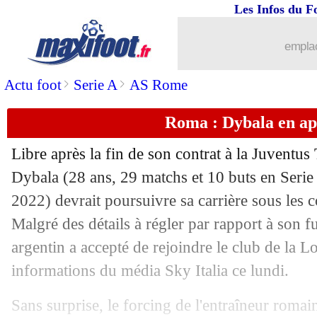
Les Infos du F
18/07
Roma
: Dybala a rejoint le groupe au 
emplac
18/07
Rennes
: Morato, Benfica rejette la 2e
>
>
Actu foot
Serie A
AS Rome
18/07
Amical
: Lille battu sur le fil
Roma : Dybala en a
18/07
OM
: Harit, Schalke demande bien 1
Libre après la fin de son contrat à la Juventus 
Dybala (28 ans, 29 matchs et 10 buts en Serie
18/07
PSG
: Naples négocie pour Diallo
2022) devrait poursuivre sa carrière sous les
18/07
Malgré des détails à régler par rapport à son fut
VIDEO
: le but sublime de Rodelin !
argentin a accepté de rejoindre le club de la Lo
18/07
Lyon
: Marcelo a été proposé, mais...
informations du média Sky Italia ce lundi.
18/07
LdC
: Monaco jouera le PSV !
Sans surprise, le forcing de l'entraîneur romai