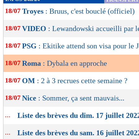
de
18/07
Troyes
: Bruus, c'est bouclé (officiel)
lecture
OK
18/07
VIDEO
: Lewandowski accueilli par l
18/07
PSG
: Ekitike attend son visa pour le 
18/07
Roma
: Dybala en approche
18/07
OM
: 2 à 3 recrues cette semaine ?
18/07
Nice
: Sommer, ça sent mauvais...
...
Liste des brèves du dim. 17 juillet 202
...
Liste des brèves du sam. 16 juillet 202