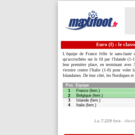
Euro (f) : le cla
L'équipe de France frôle le sans-faute
qu'accrochées sur le fil par l'Islande (1
leur première place, en terminant avec 3
victoire contre l'Italie (1-0) pour voler 
Pos
Equipe
Pts
J
Islandaises. De leur côté, les Nordiques et 
1
France (fem.)
7
3
2
Belgique (fem.)
4
3
3
Islande (fem.)
3
3
4
Italie (fem.)
1
3
Lu 7.229 fois
- Alexi