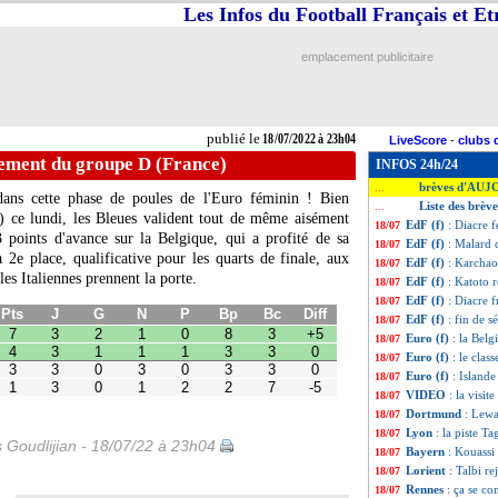
Les Infos du Football Français et E
emplacement publicitaire
publié le
18/07/2022 à 23h04
LiveScore
-
clubs 
ssement du groupe D (France)
INFOS 24h/24
brèves d'AUJ
...
 dans cette phase de poules de l'Euro féminin ! Bien
Liste des brève
...
-1) ce lundi, les Bleues valident tout de même aisément
EdF (f)
: Diacre f
18/07
 points d'avance sur la Belgique, qui a profité de sa
EdF (f)
: Malard 
18/07
la 2e place, qualificative pour les quarts de finale, aux
G
N
P
Bp
Bc
Diff
EdF (f)
: Karchao
18/07
les Italiennes prennent la porte.
2
1
0
8
3
+5
EdF (f)
: Katoto 
18/07
1
1
1
3
3
0
EdF (f)
: Diacre 
18/07
0
3
0
3
3
0
EdF (f)
: fin de s
18/07
0
1
2
2
7
-5
Euro (f)
: la Belg
18/07
Euro (f)
: le cla
18/07
Euro (f)
: Islande
18/07
VIDEO
: la visi
18/07
Dortmund
: Lewa
18/07
Lyon
: la piste Ta
18/07
s Goudlijian - 18/07/22 à 23h04
Bayern
: Kouassi
18/07
Lorient
: Talbi re
18/07
Rennes
: ça se c
18/07