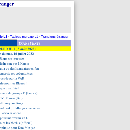
tranger
de L1
-
Tableau mercato L1
-
Transferts étranger
TRANSFERTS
OURD'HUI ( 8 août 2026)
s du mar. 19 juillet 2022
élicite ses joueuses
dédie son but à Katoto
ui a vu des Islandaises en feu
remercie ses coéquipières
frustrée par la VAR
érie pour les Bleues !
ique qualifiée !
ssement du groupe D (France)
 1-1 France (fini)
te d'Henry au Barça
ndowski, Haller pas mécontent
gliafico relancée
 pourrait revenir en L1
joint les Merlus (officiel)
omplique pour Kim Min-jae