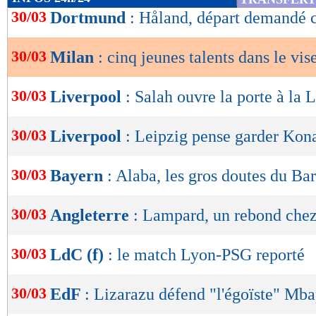
de
30/03
Dortmund
: Håland, départ demandé c
lecture
30/03
Milan
: cinq jeunes talents dans le vis
OK
30/03
Liverpool
: Salah ouvre la porte à la 
30/03
Liverpool
: Leipzig pense garder Kon
30/03
Bayern
: Alaba, les gros doutes du Bar
30/03
Angleterre
: Lampard, un rebond chez
30/03
LdC (f)
: le match Lyon-PSG reporté
30/03
EdF
: Lizarazu défend "l'égoïste" Mb