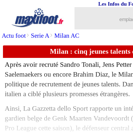
Les Infos du F
30/03
Portugal
: Ronaldo, Di Meco a adoré s
emplac
30/03
Chelsea
: Havertz admet des difficulté
>
>
Actu foot
Serie A
Milan AC
30/03
Bayern
: Lewandowski forfait contre 
Milan : cinq jeunes talents 
30/03
L1
: les meilleurs gardiens sur penalty 
Après avoir recruté Sandro Tonali, Jens Pette
30/03
Nantes
: Blas a eu un déclic
Saelemaekers ou encore Brahim Diaz, le Mila
politique de recrutement de jeunes talents. Dan
30/03
Ita.
: Gasperini encore élu meilleur en
italien a ciblé plusieurs promesses étrangères.
30/03
Real
: Ramos, Salah a tourné la page
Ainsi, La Gazzetta dello Sport rapporte un int
gardien belge de Genk Maarten Vandevoordt (1
30/03
Man Utd
: Pogba, Raiola tacle Fergus
Pro League cette saison), le défenseur central