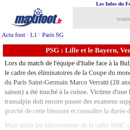
Les Infos du F
...
Liste des brèves du mer. 31 mars 2021
emplac
30/03
Rennes
: Camavinga, Barnett voit une 
>
>
Actu foot
L1
Paris SG
30/03
EdF
: Lloris se confie sur son success
PSG : Lille et le Bayern, Ver
30/03
CAN 2022
: la Cap Vert valide son bill
Lors du match de l'équipe d'Italie face à la B
30/03
CdM 2022
: les résultats de la soirée
le cadre des éliminatoires de la Coupe du mond
du Paris Saint-Germain Marco Verratti (28 ans
30/03
Lyon
: le mercato, les craintes d'Aulas
saison) a été touché à la cuisse. Victime d'une l
transalpin doit encore passer des examens supp
30/03
Barça
: le retour de la rumeur Martine
gravité de cette blessure et connaître la durée 
30/03
OM
: Lirola et Balerdi ont été sanctio
Mais selon les informations de la radio RMC ce