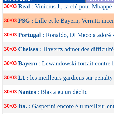
de
30/03
Real
: Vinicius Jr, la clé pour Mbappé 
lecture
30/03
PSG
: Lille et le Bayern, Verratti ince
OK
30/03
Portugal
: Ronaldo, Di Meco a adoré s
30/03
Chelsea
: Havertz admet des difficulté
30/03
Bayern
: Lewandowski forfait contre 
30/03
L1
: les meilleurs gardiens sur penalty 
30/03
Nantes
: Blas a eu un déclic
30/03
Ita.
: Gasperini encore élu meilleur en