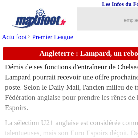
30/03
Nantes
: Blas a eu un déclic
Les Infos du F
30/03
Ita.
: Gasperini encore élu meilleur en
emplac
30/03
Real
: Ramos, Salah a tourné la page
>
Actu foot
Premier League
Angleterre : Lampard, un rebo
30/03
Man Utd
: Pogba, Raiola tacle Fergus
Démis de ses fonctions d'entraîneur de Chelsea
30/03
Lyon
: Aulas n'a pas contacté d'entraî
Lampard pourrait recevoir une offre prochai
poste. Selon le Daily Mail, l'ancien milieu de te
30/03
Médias
: Ménès sera absent au CFC 
Fédération anglaise pour prendre les rênes de 
30/03
Lille
: Eder surpris par l'accueil en Fr
Espoirs.
La sélection U21 anglaise est considérée comm
30/03
Lyon
: Galtier serait la priorité d'Aula
talentueuses, mais son Euro Espoirs déçoit. Da