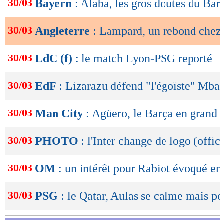
30/03
Bayern
: Alaba, les gros doutes du Bar
de
lecture
30/03
Angleterre
: Lampard, un rebond chez
OK
30/03
LdC (f)
: le match Lyon-PSG reporté
30/03
EdF
: Lizarazu défend "l'égoïste" Mb
30/03
Man City
: Agüero, le Barça en grand 
30/03
PHOTO
: l'Inter change de logo (offic
30/03
OM
: un intérêt pour Rabiot évoqué en
30/03
PSG
: le Qatar, Aulas se calme mais pe