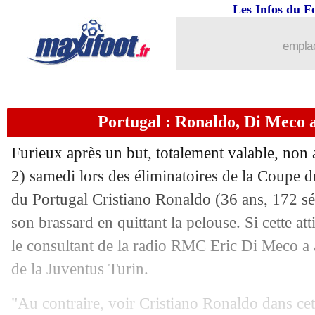
30/03
Rennes
: Camavinga, Barnett voit une 
Les Infos du F
30/03
EdF
: Lloris se confie sur son success
emplac
30/03
CAN 2022
: la Cap Vert valide son bill
Portugal : Ronaldo, Di Meco a
30/03
CdM 2022
: les résultats de la soirée
Furieux après un but, totalement valable, non 
30/03
Lyon
: le mercato, les craintes d'Aulas
2) samedi lors des éliminatoires de la Coupe 
du Portugal Cristiano Ronaldo (36 ans, 172 sél
30/03
Barça
: le retour de la rumeur Martine
son brassard en quittant la pelouse. Si cette att
30/03
OM
: Lirola et Balerdi ont été sanctio
le consultant de la radio RMC Eric Di Meco a a
de la Juventus Turin.
30/03
Real
: Valbuena, Benzema a hâte du j
"Au contraire, voir Cristiano Ronaldo dans cet