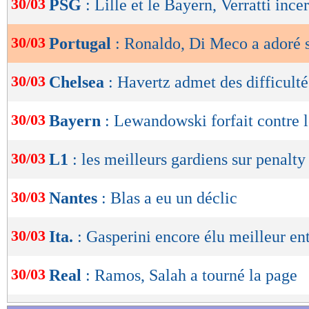
30/03
PSG
: Lille et le Bayern, Verratti ince
de
lecture
30/03
Portugal
: Ronaldo, Di Meco a adoré s
OK
30/03
Chelsea
: Havertz admet des difficulté
30/03
Bayern
: Lewandowski forfait contre 
30/03
L1
: les meilleurs gardiens sur penalty 
30/03
Nantes
: Blas a eu un déclic
30/03
Ita.
: Gasperini encore élu meilleur en
30/03
Real
: Ramos, Salah a tourné la page