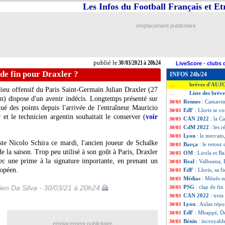
Les Infos du Football Français et E
emplacement publicitaire
publié le
30/03/2021 à 20h24
LiveScore
-
clubs 
de fin pour Draxler ?
INFOS 24h/24
brèves d'AUJ
...
lieu offensif du Paris Saint-Germain Julian Draxler (27
Liste des brèv
...
on) dispose d'un avenir indécis. Longtemps présenté sur
Rennes
: Camavin
30/03
ué des points depuis l'arrivée de l'entraîneur Mauricio
EdF
: Lloris se c
30/03
 et le technicien argentin souhaitait le conserver (
voir
CAN 2022
: la C
30/03
CdM 2022
: les r
30/03
Lyon
: le mercato
30/03
ste Nicolo Schira ce mardi, l'ancien joueur de Schalke
Barça
: le retour
30/03
e la saison. Trop peu utilisé à son goût à Paris, Draxler
OM
: Lirola et B
30/03
vec une prime à la signature importante, en prenant un
Real
: Valbuena,
30/03
ropéen.
EdF
: Lloris, sa 
30/03
Médias
: Ménès s
30/03
en Da Silva - 30/03/21 à 20h24
PSG
: clap de fi
30/03
CAN 2022
: troi
30/03
Lyon
: Aulas rép
30/03
EdF
: Mbappé, De
30/03
Bénin
: incroyabl
30/03
emplacement publicitaire