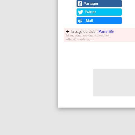
Partager
Twitter
Mail
la page du club :
Paris SG
bilan, stats, réultats, calendrier,
effectif, tranferts, ...