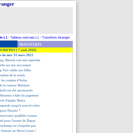
tranger
de L1
-
Tableau mercato L1
-
Transferts étranger
TRANSFERTS
OURD'HUI ( 7 août 2026)
es du mer. 31 mars 2021
ga, Barnett voit une superstar
onfie sur son successeur
ap Vert valide son billet
ésultats de la soirée
, les craintes d'Aulas
 de la rumeur Martinez
alerdi ont été sanctionnés
 Benzema a hâte du jugement
fierté d'égaler Henry
uspendu jusqu'à nouvel ordre
n pour Draxler ?
s nouveaux qualifiés connus
ond pour l'avenir de Depay
schamps ne s'inquiète pas
e histoire au Sierra Leone !