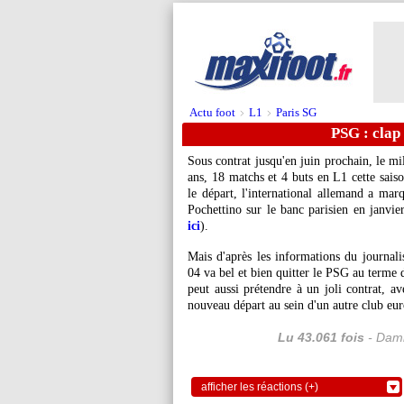
Actu foot
L1
Paris SG
>
>
PSG : clap 
Sous contrat jusqu'en juin prochain, le mi
ans, 18 matchs et 4 buts en L1 cette sais
le départ, l'international allemand a marq
Pochettino sur le banc parisien en janvier
ici
).
Mais d'après les informations du journali
04 va bel et bien quitter le PSG au terme d
peut aussi prétendre à un joli contrat, a
nouveau départ au sein d'un autre club eu
Lu 43.061 fois
- Dami
afficher les réactions (+)