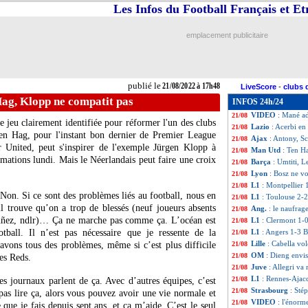
Les Infos du Football Français et E
Auxerre
: les rou
21/08
PSG
: Mbappé res
21/08
L1
: Lille-Paris 
21/08
emplacement publicitaire
Ang.
: Man City f
21/08
All.
: la balade 7
21/08
Rennes
: Laborde
21/08
Sondage MF
: p
21/08
publié le
21/08/2022 à 17h48
LiveScore
-
clubs 
L1
: Rennes 2-1 A
21/08
ag, Klopp ne compatit pas
INFOS 24h/24
Nice
: le discours
21/08
VIDEO
: Mané a
21/08
e jeu clairement identifiée pour réformer l'un des clubs
Lazio
: Acerbi en 
21/08
 ten Hag, pour l'instant bon dernier de Premier League
Ajax
: Antony, S
21/08
 United, peut s'inspirer de l'exemple Jürgen Klopp à
Man Utd
: Ten H
21/08
mations lundi. Mais le Néerlandais peut faire une croix
Barça
: Umtiti, L
21/08
Lyon
: Bosz ne vo
21/08
L1
: Montpellier 
21/08
Non. Si ce sont des problèmes liés au football, nous en
L1
: Toulouse 2-2
21/08
l trouve qu’on a trop de blessés (neuf joueurs absents
Ang.
: le naufrag
21/08
uñez, ndlr)… Ça ne marche pas comme ça. L’océan est
L1
: Clermont 1-0
21/08
ball. Il n’est pas nécessaire que je ressente de la
L1
: Angers 1-3 Br
21/08
Lille
: Cabella vo
vons tous des problèmes, même si c’est plus difficile
21/08
OM
: Dieng envi
21/08
des Reds.
Juve
: Allegri va
21/08
L1
: Rennes-Ajac
21/08
s journaux parlent de ça. Avec d’autres équipes, c’est
Strasbourg
: Sté
21/08
 pas lire ça, alors vous pouvez avoir une vie normale et
VIDEO
: l'énorm
21/08
 que je fais depuis sept ans, et ça m’aide. C’est le seul