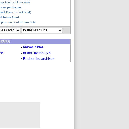
 coup-franc de Laurienté
e ne partira pas
e à Francfort (officiel)
-1 Reims (fini)
é pour un écart de conduite
Inzaghi se frotte les mains
ient, les compos
-Auxerre, les compos
REVES
ce, les compos
.
, les compos
brèves d'hier
sent du groupe
.
26
mardi 04/08/2026
e, coup-franc raté et moqué
.
Recherche archives
impatiente...
illot des Bleus pour le Mondial
do, Rooney persiste et signe
ovskyi plutôt vers Tottenham ?
Reims, les compos
 le bel hommage de Pérez
elle prolongation pour Silva ?
 Payet, la promesse de Tudor
tions entre Depay et Milik ?
mar, Messi n'a pas apprécié...
oujours absent
 connus pour Bailly
 les félicitations d'Ancelotti
 Ramos prévenu