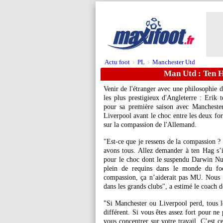
Actu foot
PL
Manchester Utd
>
>
Man Utd : Ten H
Venir de l'étranger avec une philosophie d
les plus prestigieux d'Angleterre : Erik
pour sa première saison avec Manchester
Liverpool avant le choc entre les deux for
sur la compassion de l'Allemand.
"Est-ce que je ressens de la compassion ? 
avons tous. Allez demander à ten Hag s’i
pour le choc dont le suspendu Darwin N
plein de requins dans le monde du foot
compassion, ça n’aiderait pas MU. Nous a
dans les grands clubs", a estimé le coach 
"Si Manchester ou Liverpool perd, tous le
différent. Si vous êtes assez fort pour ne
vous concentrer sur votre travail. C’est ce