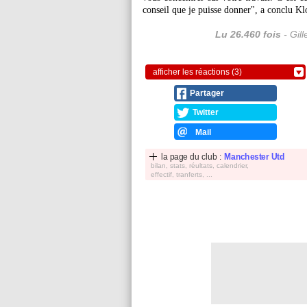
conseil que je puisse donner", a conclu K
Lu 26.460 fois
- Gil
afficher les réactions (3)
Partager
Twitter
Mail
la page du club :
Manchester Utd
bilan, stats, réultats, calendrier,
effectif, tranferts, ...