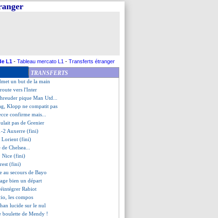
tranger
ges, Furlan souffle...
te le tireur numéro 1
SG, les compos
reiné dans un match fou !
-0 du Bayern !
 savoure, mais...
enalties pour Neymar au PSG
de L1
-
Tableau mercato L1
-
Transferts étranger
jaccio (fini)
TRANSFERTS
 cash de Delort
dmet un but de la main
route vers l'Inter
chreuder pique Man Utd...
ag, Klopp ne compatit pas
ecce confirme mais...
ulait pas de Grenier
1-2 Auxerre (fini)
 Lorient (fini)
e de Chelsea...
 Nice (fini)
est (fini)
le au secours de Bayo
sage bien un départ
 réintégrer Rabiot
cio, les compos
phan lucide sur le nul
e boulette de Mendy !