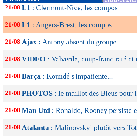
23/07
Vict.
4-1
de
21/08
L1
: Clermont-Nice, les compos
buts
encaissés/match
lecture
1,00
- 2,00
statistiques toutes compétitions con
21/08
L1
: Angers-Brest, les compos
OK
Lu 2.402 fois
- Damien Da Silva 
21/08
Ajax
: Antony absent du groupe
21/08
VIDEO
: Valverde, coup-franc raté e
21/08
Barça
: Koundé s'impatiente...
21/08
PHOTOS
: le maillot des Bleus pour
21/08
Man Utd
: Ronaldo, Rooney persiste e
21/08
Atalanta
: Malinovskyi plutôt vers To