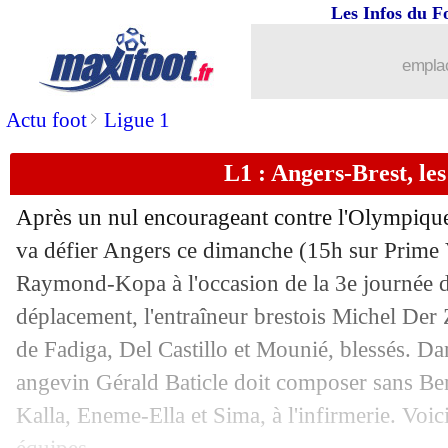
Les Infos du F
21/08
L1
: Clermont 1-0 Nice (fini)
emplac
21/08
L1
: Angers 1-3 Brest (fini)
>
Actu foot
Ligue 1
21/08
Lille
: Cabella vole au secours de Bay
L1 : Angers-Brest, le
21/08
OM
: Dieng envisage bien un départ
Après un nul encourageant contre l'Olympique 
21/08
Juve
: Allegri va réintégrer Rabiot
va défier Angers ce dimanche (15h sur Prime 
Raymond-Kopa à l'occasion de la 3e journée d
21/08
L1
: Rennes-Ajaccio, les compos
déplacement, l'entraîneur brestois Michel Der 
de Fadiga, Del Castillo et Mounié, blessés. D
21/08
Strasbourg
: Stéphan lucide sur le nul
angevin Gérald Baticle doit composer sans Ben
Kalla, Eneme-Ella et Sima, à l'infirmerie. Voi
21/08
VIDEO
: l'énorme boulette de Mendy 