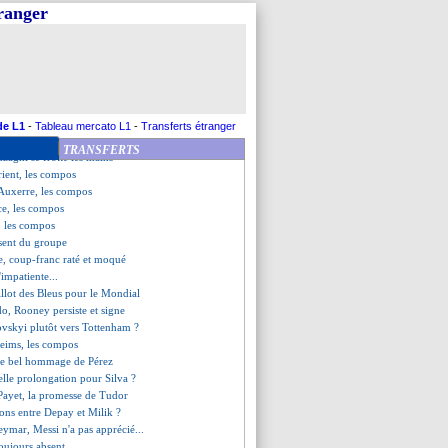
 réintégrer Rabiot
tranger
cio, les compos
phan lucide sur le nul
e boulette de Mendy !
 coup-franc de Laurienté
e ne partira pas
e à Francfort (officiel)
-1 Reims (fini)
de L1
-
Tableau mercato L1
-
Transferts étranger
é pour un écart de conduite
TRANSFERTS
Inzaghi se frotte les mains
ient, les compos
-Auxerre, les compos
ce, les compos
, les compos
sent du groupe
e, coup-franc raté et moqué
impatiente...
illot des Bleus pour le Mondial
do, Rooney persiste et signe
ovskyi plutôt vers Tottenham ?
Reims, les compos
 le bel hommage de Pérez
elle prolongation pour Silva ?
 Payet, la promesse de Tudor
tions entre Depay et Milik ?
mar, Messi n'a pas apprécié...
oujours absent