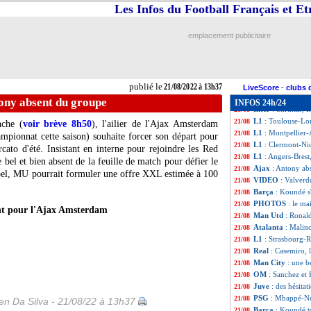
Juve
: Allegri va
21/08
Les Infos du Football Français et E
L1
: Rennes-Ajac
21/08
Strasbourg
: Sté
21/08
emplacement publicitaire
VIDEO
: l'énorm
21/08
VIDEO
: le joli
21/08
Man Utd
: Maguir
21/08
PSG
: Dina-Ebimb
21/08
publié le
21/08/2022 à 13h37
L1
: Strasbourg 1
21/08
LiveScore
-
clubs 
Lille
: Bayo écart
21/08
ony absent du groupe
INFOS 24h/24
Inter
: Skriniar, 
21/08
L1
: Toulouse-Lor
21/08
nche (
voir brève 8h50
), l'ailier de l'Ajax Amsterdam
L1
: Montpellier
21/08
mpionnat cette saison) souhaite forcer son départ pour
L1
: Clermont-Ni
21/08
ato d'été. Insistant en interne pour rejoindre les Red
L1
: Angers-Brest
21/08
e bel et bien absent de la feuille de match pour défier le
Ajax
: Antony ab
21/08
pel, MU pourrait formuler une offre XXL estimée à 100
VIDEO
: Valverd
21/08
Barça
: Koundé s'
21/08
PHOTOS
: le ma
21/08
t pour l'Ajax Amsterdam
Man Utd
: Ronal
21/08
Atalanta
: Malin
21/08
L1
: Strasbourg-
21/08
Real
: Casemiro,
21/08
Man City
: une b
21/08
OM
: Sanchez et
21/08
Juve
: des hésita
21/08
PSG
: Mbappé-Ney
21/08
n Da Silva - 21/08/22 à 13h37
Barça
: Koundé t
21/08