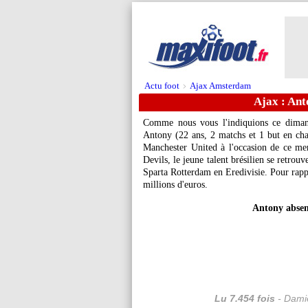
Actu foot
Ajax Amsterdam
>
Ajax : Ant
Comme nous vous l'indiquions ce dima
Antony (22 ans, 2 matchs et 1 but en cha
Manchester United à l'occasion de ce merc
Devils, le jeune talent brésilien se retrouv
Sparta Rotterdam en Eredivisie. Pour rap
millions d'euros.
Antony absen
Lu 7.454 fois
- Damie