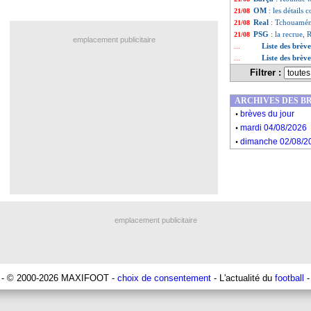
OM
: les détails
21/08
Real
: Tchouaméni,
21/08
PSG
: la recrue,
21/08
emplacement publicitaire
Liste des brèv
...
Liste des brèv
...
Filtrer :
ARCHIVES DES B
.
brèves du jour
.
mardi 04/08/2026
.
dimanche 02/08/2
emplacement publicitaire
- © 2000-2026 MAXIFOOT -
choix de consentement
- L'actualité du
football
-