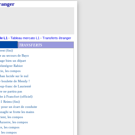
tranger
route vers l'Inter
chreuder pique Man Utd...
ag, Klopp ne compatit pas
ecce confirme mais...
ulait pas de Grenier
1-2 Auxerre (fini)
 Lorient (fini)
de L1
-
Tableau mercato L1
-
Transferts étranger
e de Chelsea...
TRANSFERTS
 Nice (fini)
est (fini)
le au secours de Bayo
sage bien un départ
 réintégrer Rabiot
cio, les compos
phan lucide sur le nul
e boulette de Mendy !
 coup-franc de Laurienté
e ne partira pas
e à Francfort (officiel)
-1 Reims (fini)
é pour un écart de conduite
Inzaghi se frotte les mains
ient, les compos
-Auxerre, les compos
ce, les compos
, les compos