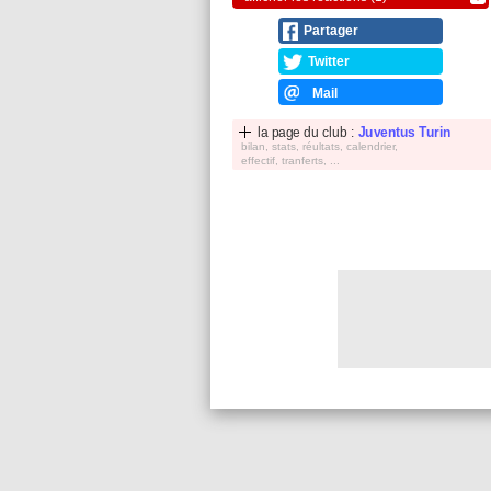
Partager
Twitter
Mail
la page du club :
Juventus Turin
bilan, stats, réultats, calendrier,
effectif, tranferts, ...