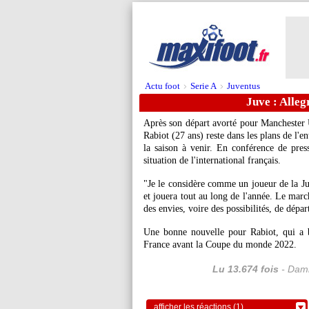
Actu foot
Serie A
Juventus
>
>
Juve : Alleg
Après son départ avorté pour Manchester U
Rabiot (27 ans) reste dans les plans de l'
la saison à venir. En conférence de press
situation de l'international français.
"Je le considère comme un joueur de la Juv
et jouera tout au long de l'année. Le march
des envies, voire des possibilités, de dépar
Une bonne nouvelle pour Rabiot, qui a 
France avant la Coupe du monde 2022.
Lu 13.674 fois
- Dami
afficher les réactions (1)