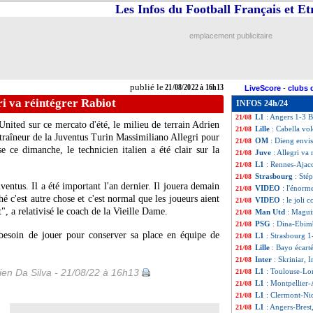
Les Infos du Football Français et E
Lazio
: Acerbi en 
21/08
Ajax
: Antony, S
21/08
Man Utd
: Ten H
21/08
emplacement publicitaire
Barça
: Umtiti, L
21/08
Lyon
: Bosz ne vo
21/08
L1
: Montpellier 
21/08
L1
: Toulouse 2-2
21/08
publié le
21/08/2022 à 16h13
LiveScore
-
clubs 
Ang.
: le naufrag
21/08
ri va réintégrer Rabiot
INFOS 24h/24
L1
: Clermont 1-0
21/08
L1
: Angers 1-3 Br
21/08
nited sur ce mercato d'été, le milieu de terrain Adrien
Lille
: Cabella vo
21/08
entraîneur de la Juventus Turin Massimiliano Allegri pour
OM
: Dieng envi
21/08
e ce dimanche, le technicien italien a été clair sur la
Juve
: Allegri va
21/08
L1
: Rennes-Ajac
21/08
Strasbourg
: Sté
21/08
entus. Il a été important l'an dernier. Il jouera demain
VIDEO
: l'énorm
21/08
é c'est autre chose et c'est normal que les joueurs aient
VIDEO
: le joli
21/08
t", a relativisé le coach de la Vieille Dame.
Man Utd
: Maguir
21/08
PSG
: Dina-Ebimb
21/08
besoin de jouer pour conserver sa place en équipe de
L1
: Strasbourg 1
21/08
Lille
: Bayo écart
21/08
Inter
: Skriniar, 
21/08
en Da Silva - 21/08/22 à 16h13
L1
: Toulouse-Lor
21/08
L1
: Montpellier
21/08
L1
: Clermont-Ni
21/08
L1
: Angers-Brest
21/08