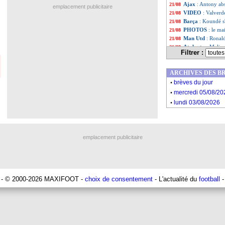
Ajax
: Antony ab
21/08
emplacement publicitaire
VIDEO
: Valverd
21/08
Barça
: Koundé s'
21/08
PHOTOS
: le ma
21/08
Man Utd
: Ronal
21/08
Atalanta
: Malin
21/08
Filtrer :
L1
: Strasbourg-
21/08
Real
: Casemiro,
21/08
ARCHIVES DES B
Man City
: une b
21/08
.
OM
: Sanchez et
21/08
brèves du jour
.
Juve
: des hésita
21/08
mercredi 05/08/20
PSG
: Mbappé-Ney
21/08
.
lundi 03/08/2026
Barça
: Koundé t
21/08
OM
: les détails
21/08
Real
: Tchouaméni,
21/08
PSG
: la recrue,
21/08
emplacement publicitaire
Liste des brèv
...
Liste des brèv
...
- © 2000-2026 MAXIFOOT -
choix de consentement
- L'actualité du
football
-