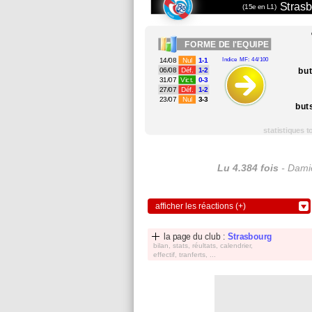
Strasb
(15e en L1)
FORME
DE l'EQUIPE
14/08
Nul
1-1
Indice MF: 44/100
bu
06/08
Déf.
1-2
31/07
Vict.
0-3
27/07
Déf.
1-2
23/07
Nul
3-3
but
statistiques 
Lu 4.384 fois
- Damie
afficher les réactions (+)
la page du club :
Strasbourg
bilan, stats, réultats, calendrier,
effectif, tranferts, ...