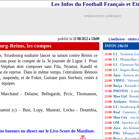
Juve
: Allegri va
21/08
Les Infos du Football Français et E
L1
: Rennes-Ajac
21/08
Strasbourg
: Sté
21/08
emplacement publicitaire
VIDEO
: l'énorm
21/08
VIDEO
: le joli
21/08
Man Utd
: Maguir
21/08
PSG
: Dina-Ebimb
21/08
publié le
21/08/2022 à 12h09
L1
: Strasbourg 1
21/08
LiveScore
-
clubs 
Lille
: Bayo écart
21/08
ourg-Reims, les compos
INFOS 24h/24
Inter
: Skriniar, 
21/08
L1
: Toulouse-Lor
21/08
, Strasbourg souhaite lancer sa saison contre Reims ce
L1
: Montpellier
21/08
nau pour le compte de la 3e journée de Ligue 1. Pour
L1
: Clermont-Ni
21/08
en Stéphan doit composer sans Fila, Nyamsi, Kandil et
L1
: Angers-Brest
21/08
se de reprise. Dans le même temps, l'entraîneur Rémois
Ajax
: Antony ab
21/08
 suspendu, et de Foket, Guitane puis Sierhuis, restés à
VIDEO
: Valverd
21/08
x équipes.
Barça
: Koundé s'
21/08
PHOTOS
: le ma
21/08
 Marchand - Delaine, Bellegarde, Prcic, Thomasson,
Man Utd
: Ronal
21/08
Atalanta
: Malin
21/08
L1
: Strasbourg-
21/08
lhamid (c) - Busi, Lopy, Munesti, Locko - Doumbia,
Real
: Casemiro,
21/08
Man City
: une b
21/08
OM
: Sanchez et
21/08
Juve
: des hésita
21/08
des buteurs en direct sur le Live-Score de Maxifoot.
PSG
: Mbappé-Ney
21/08
Barça
: Koundé t
21/08