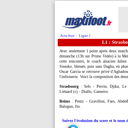
Actu foot
Ligue 1
>
L1 : Strasb
Avec seulement 1 point après deux matchs
dimanche (13h sur Prime Vidéo) à la Mei
cette rencontre, le coach alsacien Juli
Sissoko, blessés, puis sans Dagba, en pha
Oscar Garcia se retrouve privé d'Agbadou,
l'infirmerie. Voici la composition des deu
Strasbourg
: Sels - Perrin, Djiku, Le
Liénard (c) - Diallo, Gameiro.
Reims
: Pentz - Gravillon, Faes, Abde
Balogun, Ito.
Suivez l'évolution du score et le nom 