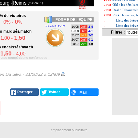
ourg -
Reims
(19e en L1)
OM
: les détails
21/08
Real
: Tchouaméni,
21/08
PSG
: la recrue,
% de victoires
21/08
FORME
DE l'EQUIPE
0
Liste des brèv
...
0% -
%
Liste des brèv
...
Indice MF: 21/100
14/08
Déf.
2-4
ts
marqués/match
07/08
Déf.
4-1
Filtrer :
31/07
Nul
2-2
1,50
1,00 -
24/07
Déf.
0-1
20/07
Vict.
1-0
s
encaissés/match
1,50
- 4,00
toutes compétitions confondues
n Da Silva - 21/08/22 à 12h09
Partager
Twitter
Mail
emplacement publicitaire