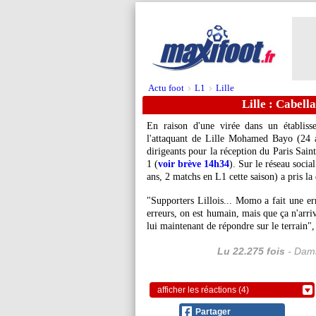
Actu foot
L1
Lille
>
>
Lille : Cabell
En raison d'une virée dans un établis
l'attaquant de Lille Mohamed Bayo (24 a
dirigeants pour la réception du Paris Sai
1 (
voir brève 14h34
). Sur le réseau soci
ans, 2 matchs en L1 cette saison) a pris la 
"Supporters Lillois... Momo a fait une err
erreurs, on est humain, mais que ça n'arriv
lui maintenant de répondre sur le terrain",
Lu 22.275 fois
- Dami
afficher les réactions (4)
Partager