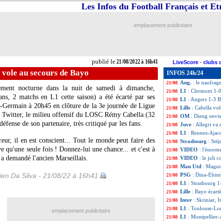
Les Infos du Football Français et E
Nice
: le discours
21/08
VIDEO
: Mané a
21/08
Lazio
: Acerbi en 
21/08
emplacement publicitaire
Ajax
: Antony, S
21/08
Man Utd
: Ten H
21/08
Barça
: Umtiti, L
21/08
Lyon
: Bosz ne vo
21/08
publié le
21/08/2022 à 16h41
LiveScore
-
clubs 
L1
: Montpellier 
21/08
a vole au secours de Bayo
INFOS 24h/24
L1
: Toulouse 2-2
21/08
Ang.
: le naufrag
21/08
sement nocturne dans la nuit de samedi à dimanche,
L1
: Clermont 1-0
21/08
ns, 2 matchs en L1 cette saison) a été écarté par ses
L1
: Angers 1-3 Br
21/08
nt-Germain à 20h45 en clôture de la 3e journée de Ligue
Lille
: Cabella vo
21/08
al Twitter, le milieu offensif du LOSC Rémy Cabella (32
OM
: Dieng envi
21/08
défense de son partenaire, très critiqué par les fans.
Juve
: Allegri va
21/08
L1
: Rennes-Ajac
21/08
eur, il en est conscient... Tout le monde peut faire des
Strasbourg
: Sté
21/08
e qu'une seule fois ! Donnez-lui une chance... et c'est à
VIDEO
: l'énorm
21/08
 a demandé l'ancien Marseillais.
VIDEO
: le joli
21/08
Man Utd
: Maguir
21/08
en Da Silva - 21/08/22 à 16h41
PSG
: Dina-Ebimb
21/08
L1
: Strasbourg 1
21/08
Lille
: Bayo écart
21/08
Inter
: Skriniar, 
21/08
L1
: Toulouse-Lor
21/08
emplacement publicitaire
L1
: Montpellier
21/08