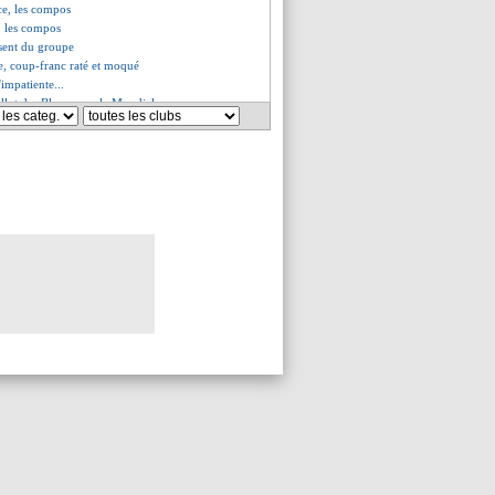
ce, les compos
, les compos
sent du groupe
e, coup-franc raté et moqué
impatiente...
illot des Bleus pour le Mondial
do, Rooney persiste et signe
ovskyi plutôt vers Tottenham ?
Reims, les compos
 le bel hommage de Pérez
elle prolongation pour Silva ?
 Payet, la promesse de Tudor
tions entre Depay et Milik ?
mar, Messi n'a pas apprécié...
oujours absent
 connus pour Bailly
 les félicitations d'Ancelotti
 Ramos prévenu
es du sam. 20 août 2022
es du ven. 19 août 2022