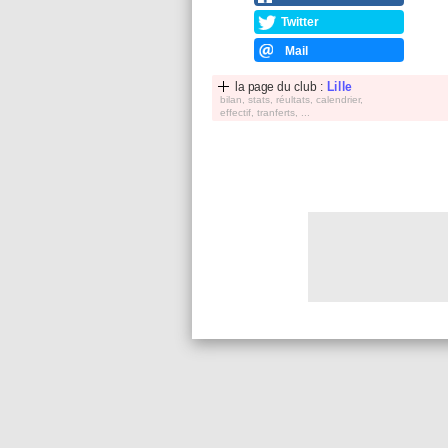
Twitter
Mail
la page du club :
Lille
bilan, stats, réultats, calendrier,
effectif, tranferts, ...