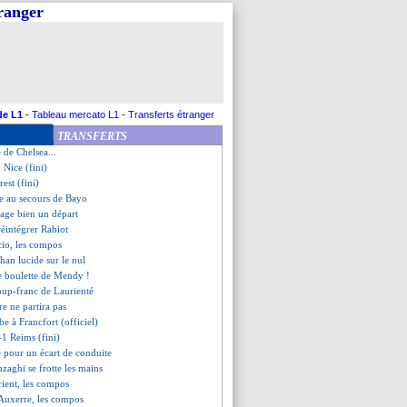
tranger
 cash de Delort
dmet un but de la main
route vers l'Inter
chreuder pique Man Utd...
ag, Klopp ne compatit pas
ecce confirme mais...
ulait pas de Grenier
de L1
-
Tableau mercato L1
-
Transferts étranger
1-2 Auxerre (fini)
TRANSFERTS
 Lorient (fini)
e de Chelsea...
 Nice (fini)
est (fini)
le au secours de Bayo
sage bien un départ
 réintégrer Rabiot
cio, les compos
phan lucide sur le nul
e boulette de Mendy !
 coup-franc de Laurienté
e ne partira pas
e à Francfort (officiel)
-1 Reims (fini)
é pour un écart de conduite
Inzaghi se frotte les mains
ient, les compos
-Auxerre, les compos