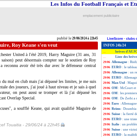
Les Infos du Football Français et E
emplacement publicitaire
publié le
29/06/2024 à 22h45
LiveScore
-
clubs 
ire, Roy Keane s'en veut
INFOS 24h/24
brèves d'AUJ
...
hester United à l'été 2019, Harry
Maguire
(31 ans, 31
Liste des brèv
...
e saison) peut désormais compter sur le soutien de Roy
Allemagne
: Rüdi
29/06
a reconnu avoir été très dur avec le défenseur central
EURO
: le table
29/06
Allemagne
: un r
29/06
EURO
: Allemag
29/06
 eu du mal en club mais j'ai dépassé les limites, je me suis
Man Utd
: Magui
29/06
tale des joueurs, j'ai joué à haut niveau et je sais à quel
OM
: McCourt et
29/06
vateur, on peut aussi se tromper et là j'ai dépassé les
OM
: les premier
29/06
dcast Overlap Special.
OM
: De Zerbi a 
29/06
Euro
: Allemagne
29/06
excuses", a soufflé Keane, qui avait qualifié Maguire de
Reims
: Doumbia 
29/06
Suisse
: la fierté 
29/06
EURO
: une trist
29/06
ef Touaitia - 29/06/24 à 22h45
Italie
: un problè
29/06
Suisse
: une vict
29/06
EURO
: la maléd
29/06