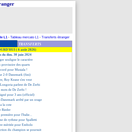
tranger
de L1
-
Tableau mercato L1
-
Transferts étranger
TRANSFERTS
OURD'HUI ( 6 août 2026)
es du dim. 30 juin 2024
ger souligne le caractère
au provisoire des quarts
ecord pour Musiala !
ne 2-0 Danemark (fini)
re, Roy Keane s'en veut
 Longoria parlent de De Zerbi
s mots de De Zerbi !
signé pour 3 ans (officiel)
-Danemark arrêté par un orage
a la cote
de Rieder
e première pour l'Italie...
me de rythme pour Spalletti
oire méritée pour Embolo
iction du champion se poursuit