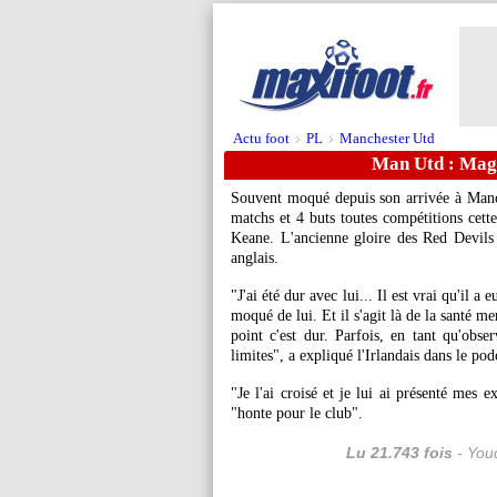
Actu foot
PL
Manchester Utd
>
>
Man Utd : Magu
Souvent moqué depuis son arrivée à Manc
matchs et 4 buts toutes compétitions cett
Keane. L'ancienne gloire des Red Devils 
anglais.
"J'ai été dur avec lui... Il est vrai qu'il a
moqué de lui. Et il s'agit là de la santé men
point c'est dur. Parfois, en tant qu'obser
limites", a expliqué l'Irlandais dans le po
"Je l'ai croisé et je lui ai présenté mes 
"honte pour le club".
Lu 21.743 fois
- Youc