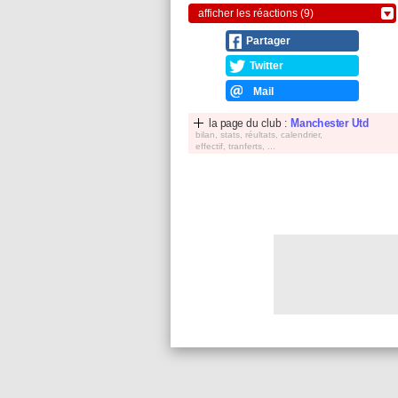
afficher les réactions (9)
Partager
Twitter
Mail
la page du club :
Manchester Utd
bilan, stats, réultats, calendrier,
effectif, tranferts, ...