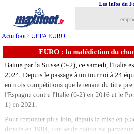
Les Infos du F
...
brèves d'AUJOURD'HUI ( 8 août 202
emplac
...
Liste des brèves du dim. 30 juin 2024
>
Actu foot
UEFA EURO
EURO : la malédiction du cham
29/06
Allemagne
: Rüdiger souligne le carac
Battue par la Suisse (0-2), ce samedi, l'Italie es
29/06
EURO
: le tableau provisoire des quar
2024. Depuis le passage à un tournoi à 24 équip
en trois compétitions que le tenant du titre pre
29/06
Allemagne
: un record pour Musiala !
l'Espagne contre l'Italie (0-2) en 2016 et le Po
29/06
EURO
: Allemagne 2-0 Danemark (fin
1) en 2021.
Pour remonter plus loin, depuis la mise en pla
29/06
Man Utd
: Maguire, Roy Keane s'en v
directe en 1984, une seule nation est parvenu