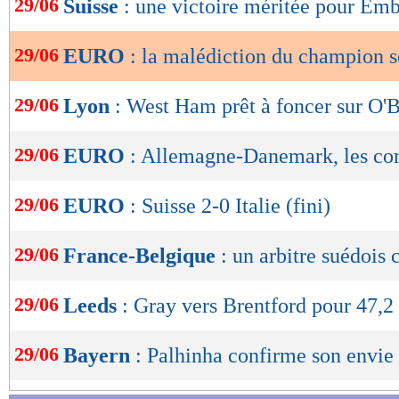
29/06
Suisse
: une victoire méritée pour Em
de
lecture
29/06
EURO
: la malédiction du champion s
OK
29/06
Lyon
: West Ham prêt à foncer sur O'
29/06
EURO
: Allemagne-Danemark, les c
29/06
EURO
: Suisse 2-0 Italie (fini)
29/06
France-Belgique
: un arbitre suédois 
29/06
Leeds
: Gray vers Brentford pour 47,
29/06
Bayern
: Palhinha confirme son envie