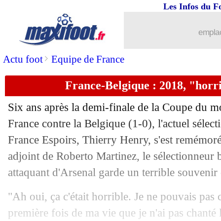
29/06
Bayern
: Palhinha confirme son envie
Les Infos du F
29/06
Lyon
: option d'achat levée pour Ben
emplac
29/06
Leverkusen
: ça avance pour Tah au 
>
Actu foot
Equipe de France
France-Belgique : 2018, "horr
29/06
Lyon
: Niakhaté a passé sa visite médi
Six ans après la demi-finale de la Coupe du 
29/06
Lens
: Angers veut récupérer Fulgini
France contre la Belgique (1-0), l'actuel sélec
France Espoirs, Thierry Henry, s'est remémoré
29/06
Barça
: Dest reste au PSV (officiel)
adjoint de Roberto Martinez, le sélectionneur b
29/06
EdF
: un 4-4-2 en losange contre la B
attaquant d'Arsenal garde un terrible souvenir 
"Ah oui, ça c'était horrible. Je ne pouvais pas
29/06
EURO
: Suisse-Italie, les compos
première fois de ma vie que je n'ai pas chanté l