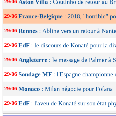
29/06
Aston Villa
: Coutinho de retour au Br
de
lecture
29/06
France-Belgique
: 2018, "horrible" p
OK
29/06
Rennes
: Abline vers un retour à Nant
29/06
EdF
: le discours de Konaté pour la di
29/06
Angleterre
: le message de Palmer à 
29/06
Sondage MF
: l'Espagne championne 
29/06
Monaco
: Milan négocie pour Fofana
29/06
EdF
: l'aveu de Konaté sur son état ph