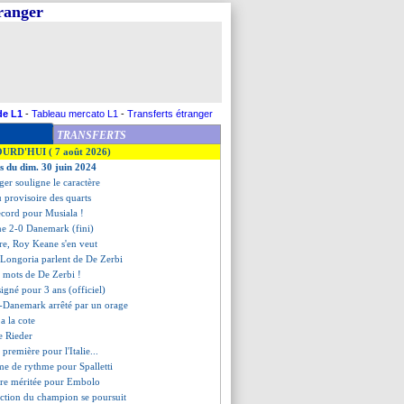
tranger
de L1
-
Tableau mercato L1
-
Transferts étranger
TRANSFERTS
OURD'HUI ( 7 août 2026)
es du dim. 30 juin 2024
ger souligne le caractère
au provisoire des quarts
ecord pour Musiala !
ne 2-0 Danemark (fini)
re, Roy Keane s'en veut
 Longoria parlent de De Zerbi
s mots de De Zerbi !
signé pour 3 ans (officiel)
-Danemark arrêté par un orage
a la cote
de Rieder
e première pour l'Italie...
me de rythme pour Spalletti
oire méritée pour Embolo
iction du champion se poursuit