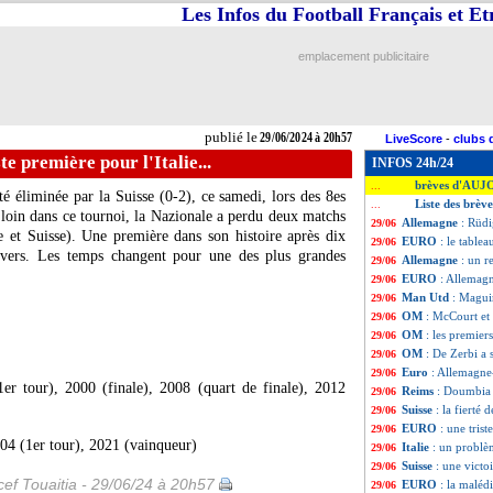
Les Infos du Football Français et E
emplacement publicitaire
publié le
29/06/2024 à 20h57
LiveScore
-
clubs 
e première pour l'Italie...
INFOS 24h/24
brèves d'AUJ
...
té éliminée par la Suisse (0-2), ce samedi, lors des 8es
Liste des brèv
...
 loin dans ce tournoi, la Nazionale a perdu deux matchs
Allemagne
: Rüdi
29/06
 et Suisse). Une première dans son histoire après dix
EURO
: le table
29/06
revers. Les temps changent pour une des plus grandes
Allemagne
: un r
29/06
EURO
: Allemag
29/06
Man Utd
: Magui
29/06
OM
: McCourt et
29/06
OM
: les premier
29/06
OM
: De Zerbi a 
29/06
Euro
: Allemagne
29/06
1er tour), 2000 (finale), 2008 (quart de finale), 2012
Reims
: Doumbia 
29/06
Suisse
: la fierté 
29/06
EURO
: une trist
29/06
2004 (1er tour), 2021 (vainqueur)
Italie
: un problè
29/06
Suisse
: une vict
29/06
ef Touaitia - 29/06/24 à 20h57
EURO
: la maléd
29/06