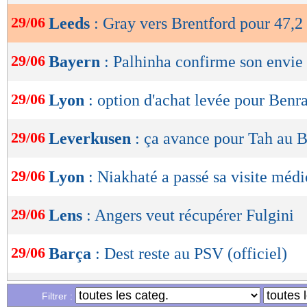
29/06
Leeds
: Gray vers Brentford pour 47,
OK
29/06
Bayern
: Palhinha confirme son envie
29/06
Lyon
: option d'achat levée pour Ben
29/06
Leverkusen
: ça avance pour Tah au 
29/06
Lyon
: Niakhaté a passé sa visite médi
29/06
Lens
: Angers veut récupérer Fulgini
29/06
Barça
: Dest reste au PSV (officiel)
29/06
EdF
: un 4-4-2 en losange contre la B
Filtrer :