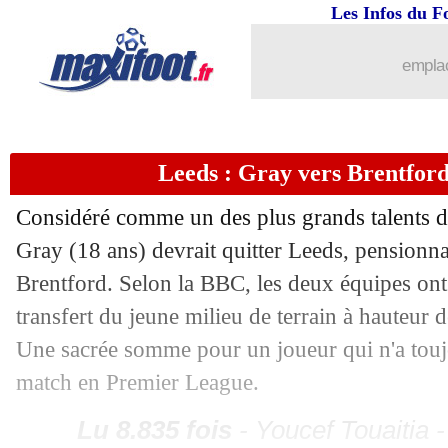
Les Infos du F
29/06
EURO
: Allemagne 2-0 Danemark (fin
emplac
29/06
Man Utd
: Maguire, Roy Keane s'en v
29/06
OM
: McCourt et Longoria parlent de
Leeds : Gray vers Brentfor
29/06
OM
: les premiers mots de De Zerbi !
Considéré comme un des plus grands talents du
Gray (18 ans) devrait quitter Leeds, pension
29/06
OM
: De Zerbi a signé pour 3 ans (offi
Brentford. Selon la BBC, les deux équipes ont
29/06
Euro
: Allemagne-Danemark arrêté pa
transfert du jeune milieu de terrain à hauteur 
Une sacrée somme pour un joueur qui n'a touj
29/06
Reims
: Doumbia a la cote
match en Premier League.
29/06
Suisse
: la fierté de Rieder
Lu 8.835 fois
- Youcef Touaitia 