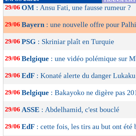
de
29/06
OM
: Ansu Fati, une fausse rumeur ?
lecture
29/06
Bayern
: une nouvelle offre pour Palh
OK
29/06
PSG
: Skriniar plaît en Turquie
29/06
Belgique
: une vidéo polémique sur 
29/06
EdF
: Konaté alerte du danger Lukaku
29/06
Belgique
: Bakayoko ne digère pas 20
29/06
ASSE
: Abdelhamid, c'est bouclé
29/06
EdF
: cette fois, les tirs au but ont été