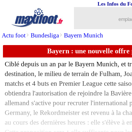
Les Infos du F
29/06
Italie
: un problème de rythme pour Sp
emplac
29/06
Suisse
: une victoire méritée pour Em
>
>
Actu foot
Bundesliga
Bayern Munich
29/06
EURO
: la malédiction du champion s
Bayern : une nouvelle offre
29/06
Lyon
: West Ham prêt à foncer sur O'
Ciblé depuis un an par le Bayern Munich, et trè
29/06
EURO
: Allemagne-Danemark, les c
destination, le milieu de terrain de Fulham, J
matchs et 4 buts en Premier League cette saison
29/06
EURO
: Suisse 2-0 Italie (fini)
obtiendra l'autorisation de rejoindre la Bavière
allemand s'active pour recruter l'international
29/06
France-Belgique
: un arbitre suédois 
Germany, le Rekordmeister est revenu à la cha
au cours des dernières heures : elle s'élève à e
29/06
Leeds
: Gray vers Brentford pour 47,