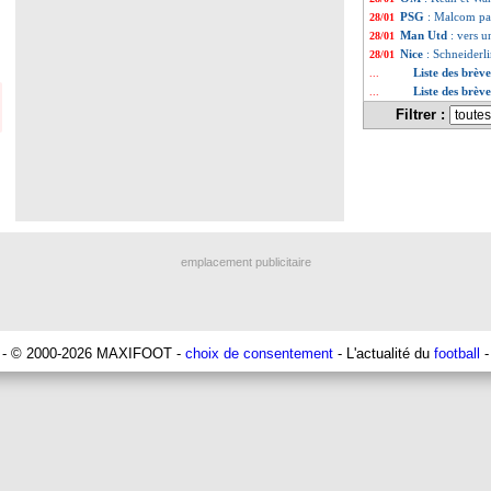
PSG
: Malcom pa
28/01
Man Utd
: vers 
28/01
Nice
: Schneiderli
28/01
Liste des brèv
...
Liste des brèv
...
Filtrer :
emplacement publicitaire
- © 2000-2026 MAXIFOOT -
choix de consentement
- L'actualité du
football
-