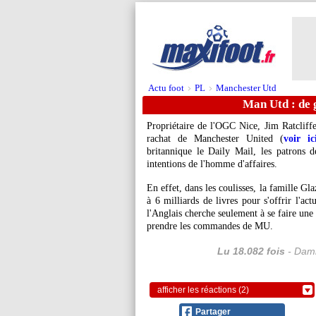
Actu foot
PL
Manchester Utd
>
>
Man Utd : de g
Propriétaire de l'OGC Nice, Jim Ratcliffe
rachat de Manchester United (
voir ic
britannique le Daily Mail, les patrons 
intentions de l'homme d'affaires.
En effet, dans les coulisses, la famille Gl
à 6 milliards de livres pour s'offrir l'a
l'Anglais cherche seulement à se faire une
prendre les commandes de MU.
Lu 18.082 fois
- Dami
afficher les réactions (2)
Partager