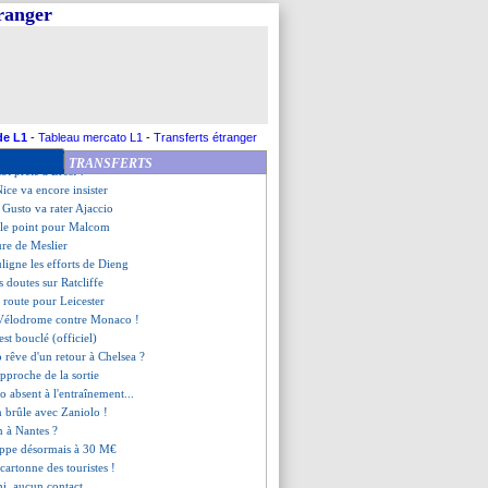
n prêt à Lorient
tranger
pour les Verts...
c Angers pour Ounahi (officiel)
résilien dans le viseur
e l'Atletico pour Clauss
, les compos
nts contre Reims
oqué par Longoria
de L1
-
Tableau mercato L1
-
Transferts étranger
i revient sur les sifflets
TRANSFERTS
ôt prêté à Brest ?
Nice va encore insister
 Gusto va rater Ajaccio
 le point pour Malcom
ure de Meslier
uligne les efforts de Dieng
s doutes sur Ratcliffe
n route pour Leicester
 Vélodrome contre Monaco !
'est bouclé (officiel)
 rêve d'un retour à Chelsea ?
approche de la sortie
o absent à l'entraînement...
n brûle avec Zaniolo !
n à Nantes ?
oppe désormais à 30 M€
cartonne des touristes !
hi, aucun contact