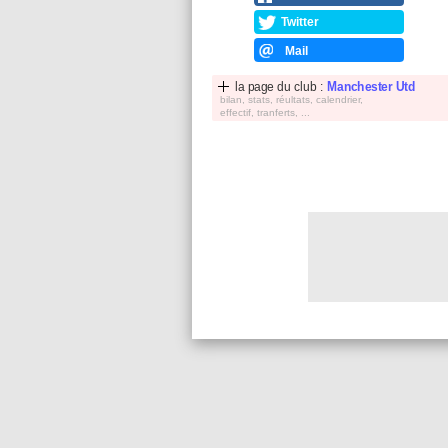
Twitter
Mail
la page du club :
Manchester Utd
bilan, stats, réultats, calendrier,
effectif, tranferts, ...