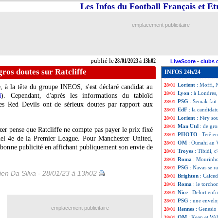
PSG
: Kari vers u
28/01
Les Infos du Football Français et E
L2
: sale journée 
28/01
OM
: accord ave
28/01
emplacement publicitaire
Lyon
: un ailier b
28/01
OM
: une offre d
28/01
L1
: Troyes-Lens
28/01
PSG
: trois abse
28/01
publié le
28/01/2023 à 13h02
OM
: Mbemba ch
28/01
LiveScore
-
clubs 
Lyon
: Toko-Ekamb
28/01
ros doutes sur Ratcliffe
INFOS 24h/24
OM
: Amavi bient
28/01
Lorient
: Moffi, 
28/01
, à la tête du groupe INEOS, s'est déclaré candidat au
Lyon
: à Londres,
28/01
i
). Cependant, d'après les informations du tabloïd
PSG
: Semak fait
28/01
des Red Devils ont de sérieux doutes par rapport aux
EdF
: la candidat
28/01
Lorient
: Féry so
28/01
Man Utd
: de gro
28/01
azer pense que Ratcliffe ne compte pas payer le prix fixé
PHOTO
: Tetê e
28/01
ctuel 4e de la Premier League. Pour Manchester United,
OM
: Ounahi au
28/01
 bonne publicité en affichant publiquement son envie de
Troyes
: Tibidi, c
28/01
Roma
: Mourinho
28/01
PSG
: Navas se r
28/01
en Da Silva - 28/01/23 à 13h02
Brighton
: Caiced
28/01
Roma
: le torcho
28/01
Nice
: Delort enfi
28/01
PSG
: une envel
28/01
emplacement publicitaire
Rennes
: Genesio 
28/01
OM
: Kean et Wa
28/01