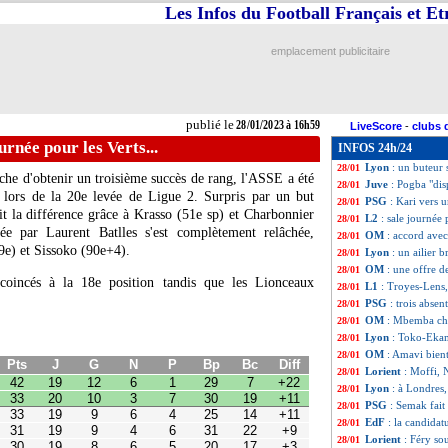
Les Infos du Football Français et E
Ita.
: Lautaro por
28/01
Lens
: Haise a des
28/01
Barça
: Xavi pes
28/01
emplacement publicitaire
Troyes
: un "bon 
28/01
Lens
: la frustra
28/01
L1
: Troyes 1-1 L
28/01
Lyon
: Isidor arr
28/01
publié le
28/01/2023 à 16h59
LiveScore
-
clubs 
VIDEO
: Fulham,
28/01
urnée pour les Verts...
INFOS 24h/24
Esp.
: Dembélé bl
28/01
Lyon
: un buteur
28/01
che d'obtenir un troisième succès de rang, l'ASSE a été
Juve
: Pogba "di
28/01
 lors de la 20e levée de Ligue 2. Surpris par un but
PSG
: Kari vers u
28/01
it la différence grâce à Krasso (51e sp) et Charbonnier
L2
: sale journée 
28/01
ée par Laurent Batlles s'est complètement relâchée,
OM
: accord ave
28/01
9e) et Sissoko (90e+4).
Lyon
: un ailier b
28/01
OM
: une offre d
28/01
 coincés à la 18e position tandis que les Lionceaux
L1
: Troyes-Lens
28/01
PSG
: trois abse
G
N
P
Bp
Bc
Diff
28/01
12
6
1
29
7
+22
OM
: Mbemba ch
28/01
10
3
7
30
19
+11
Lyon
: Toko-Ekamb
28/01
9
6
4
25
14
+11
OM
: Amavi bient
28/01
9
4
6
31
22
+9
Lorient
: Moffi, 
8
6
5
20
17
+3
28/01
8
5
6
22
20
+2
Lyon
: à Londres,
28/01
7
7
5
23
20
+3
PSG
: Semak fait
28/01
8
4
7
18
21
-3
EdF
: la candidat
28/01
7
6
6
17
19
-2
6
7
6
22
23
-1
Lorient
: Féry so
28/01