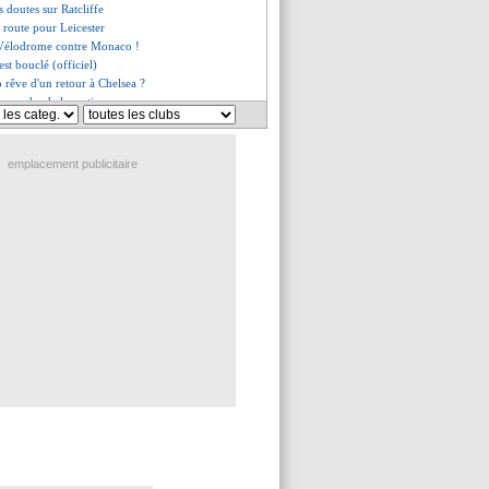
s doutes sur Ratcliffe
n route pour Leicester
 Vélodrome contre Monaco !
'est bouclé (officiel)
 rêve d'un retour à Chelsea ?
approche de la sortie
o absent à l'entraînement...
n brûle avec Zaniolo !
n à Nantes ?
emplacement publicitaire
oppe désormais à 30 M€
cartonne des touristes !
hi, aucun contact
s encore contacté
un retour de Sancho
n prêté en Australie (off.)
es du ven. 27 janvier 2023
es du jeu. 26 janvier 2023