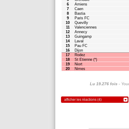
11
Valenciennes
25
19
12
Annecy
24
19
13
Guingamp
24
19
14
Laval
23
19
15
Pau FC
22
19
16
Dijon
21
19
17
Rodez
19
19
18
St Etienne
(
*
)
18
20
19
Niort
17
19
20
Nimes
16
19
Lu 19.276 fois
- Youc
afficher les réactions (4)