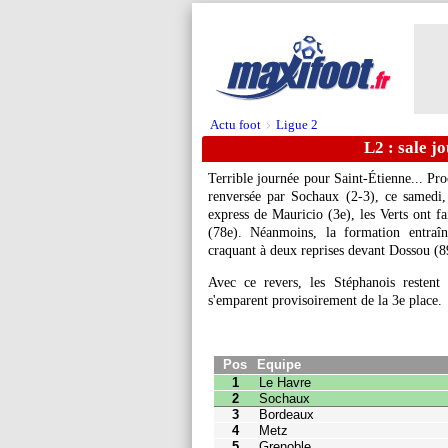
Actu foot
Ligue 2
>
L2 : sale jo
Terrible journée pour Saint-Étienne... Pro
renversée par Sochaux (2-3), ce samedi,
express de Mauricio (3e), les Verts ont fa
(78e). Néanmoins, la formation entraîn
craquant à deux reprises devant Dossou (8
Avec ce revers, les Stéphanois restent
s'emparent provisoirement de la 3e place.
Pos
Equipe
Pts
J
1
Le Havre
42
19
2
Sochaux
33
20
3
Bordeaux
33
19
4
Metz
31
19
5
Grenoble
30
19
6
Amiens
29
19
7
Caen
28
19
8
Bastia
28
19
9
Paris FC
27
19
10
Quevilly
25
19