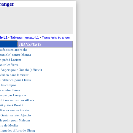
tranger
te l'Inter contre Cremonese
 regrets, mais...
simiste pour Dembélé
point pour" Gallon
tion de Thomasson
ens (fini)
ivera dimanche
de L1
-
Tableau mercato L1
-
Transferts étranger
 un but génial en FA Cup !
TRANSFERTS
essé, le Barça remercie Pedri
 suédois en approche
sponible" contre Monza
n prêt à Lorient
pour les Verts...
c Angers pour Ounahi (officiel)
résilien dans le viseur
e l'Atletico pour Clauss
, les compos
nts contre Reims
oqué par Longoria
i revient sur les sifflets
ôt prêté à Brest ?
Nice va encore insister
 Gusto va rater Ajaccio
 le point pour Malcom
ure de Meslier
uligne les efforts de Dieng