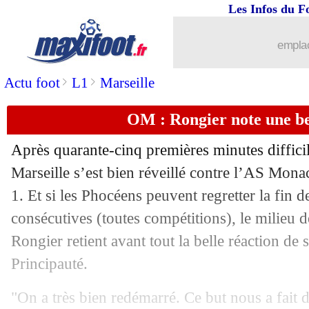
Les Infos du F
emplac
>
>
Actu foot
L1
Marseille
OM : Rongier note une be
Après quarante-cinq premières minutes diffici
Marseille s’est bien réveillé contre l’AS Mon
1. Et si les Phocéens peuvent regretter la fin de
consécutives (toutes compétitions), le milieu 
Rongier retient avant tout la belle réaction de 
Principauté.
"On a très bien redémarré. Ce but nous a fait d