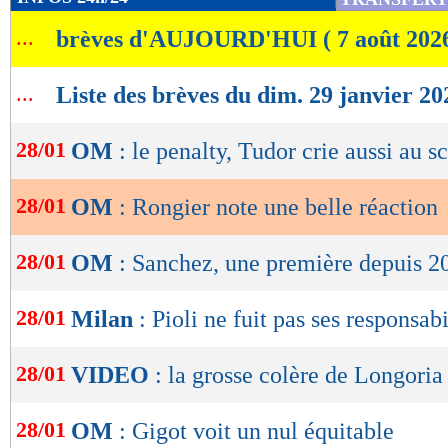
de
...
brèves d'AUJOURD'HUI ( 7 août 202
lecture
OK
...
Liste des brèves du dim. 29 janvier 20
28/01
OM
: le penalty, Tudor crie aussi au s
28/01
OM
: Rongier note une belle réaction
28/01
OM
: Sanchez, une première depuis 2
28/01
Milan
: Pioli ne fuit pas ses responsabi
28/01
VIDEO
: la grosse colère de Longoria 
28/01
OM
: Gigot voit un nul équitable