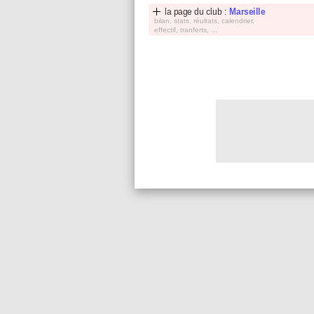
la page du club :
Marseille
bilan, stats, réultats, calendrier,
effectif, tranferts, ...