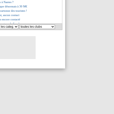
n à Nantes ?
oppe désormais à 30 M€
cartonne des touristes !
hi, aucun contact
s encore contacté
un retour de Sancho
n prêté en Australie (off.)
es du ven. 27 janvier 2023
es du jeu. 26 janvier 2023