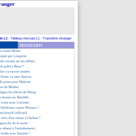
tranger
essé, le Barça remercie Pedri
 suédois en approche
sponible" contre Monza
n prêt à Lorient
pour les Verts...
c Angers pour Ounahi (officiel)
résilien dans le viseur
de L1
-
Tableau mercato L1
-
Transferts étranger
e l'Atletico pour Clauss
TRANSFERTS
, les compos
nts contre Reims
oqué par Longoria
i revient sur les sifflets
ôt prêté à Brest ?
Nice va encore insister
 Gusto va rater Ajaccio
 le point pour Malcom
ure de Meslier
uligne les efforts de Dieng
s doutes sur Ratcliffe
n route pour Leicester
 Vélodrome contre Monaco !
'est bouclé (officiel)
 rêve d'un retour à Chelsea ?
approche de la sortie
o absent à l'entraînement...
n brûle avec Zaniolo !