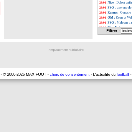
Nice
: Delort enfi
28/01
PSG
: une envel
28/01
Rennes
: Genesio 
28/01
OM
: Kean et Wa
28/01
PSG
: Malcom pa
28/01
Man Utd
: vers 
28/01
Filtrer :
Nice
: Schneiderli
28/01
Liste des brèv
...
Liste des brèv
...
emplacement publicitaire
- © 2000-2026 MAXIFOOT -
choix de consentement
- L'actualité du
football
-