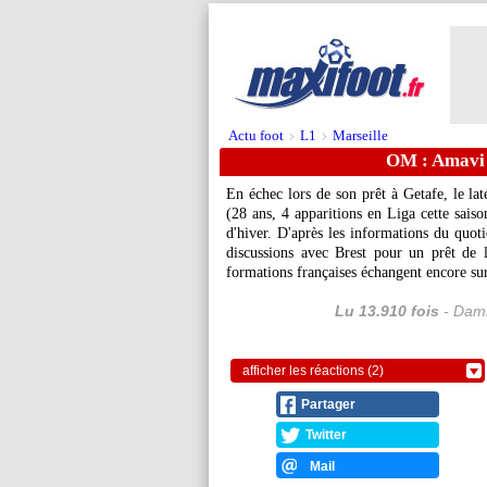
Actu foot
L1
Marseille
>
>
OM : Amavi b
En échec lors de son prêt à Getafe, le l
(28 ans, 4 apparitions en Liga cette sais
d'hiver. D'après les informations du quot
discussions avec Brest pour un prêt de 
formations françaises échangent encore sur
Lu 13.910 fois
- Dami
afficher les réactions (2)
Partager
Twitter
Mail