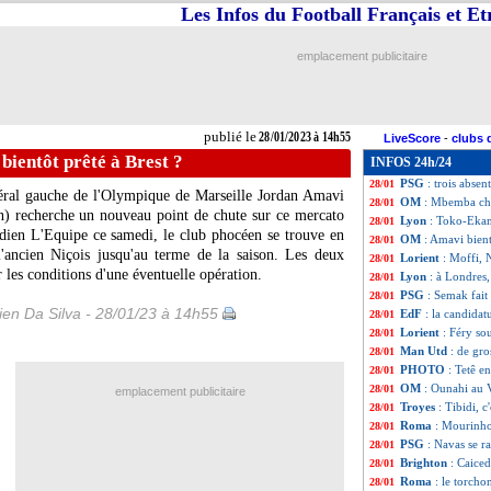
Les Infos du Football Français et E
Esp.
: Dembélé bl
28/01
Lyon
: un buteur
28/01
Juve
: Pogba "di
28/01
emplacement publicitaire
PSG
: Kari vers u
28/01
L2
: sale journée 
28/01
OM
: accord ave
28/01
Lyon
: un ailier b
28/01
publié le
28/01/2023 à 14h55
LiveScore
-
clubs 
OM
: une offre d
28/01
ientôt prêté à Brest ?
INFOS 24h/24
L1
: Troyes-Lens
28/01
PSG
: trois abse
28/01
atéral gauche de l'Olympique de Marseille Jordan Amavi
OM
: Mbemba ch
28/01
on) recherche un nouveau point de chute sur ce mercato
Lyon
: Toko-Ekamb
28/01
idien L'Equipe ce samedi, le club phocéen se trouve en
OM
: Amavi bient
28/01
l'ancien Niçois jusqu'au terme de la saison. Les deux
Lorient
: Moffi, 
28/01
 les conditions d'une éventuelle opération.
Lyon
: à Londres,
28/01
PSG
: Semak fait
28/01
en Da Silva - 28/01/23 à 14h55
EdF
: la candidat
28/01
Lorient
: Féry so
28/01
Man Utd
: de gro
28/01
PHOTO
: Tetê e
28/01
OM
: Ounahi au
28/01
emplacement publicitaire
Troyes
: Tibidi, c
28/01
Roma
: Mourinho
28/01
PSG
: Navas se r
28/01
Brighton
: Caiced
28/01
Roma
: le torcho
28/01