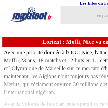
Les Infos du F
28/01
Lens
: la frustration de Thomasson
emplac
28/01
L1
: Troyes 1-1 Lens (fini)
28/01
Lyon
: Isidor arrivera dimanche
Lorient : Moffi, Nice va en
28/01
VIDEO
: Fulham, un but génial en FA
Avec une priorité donnée à l'OGC Nice, l'atta
28/01
Esp.
: Dembélé blessé, le Barça remer
Moffi (23 ans, 18 matchs et 12 buts en L1 cet
et l'Olympique de Marseille sur ce mercato d'h
28/01
Lyon
: un buteur suédois en approche
maintenant, les Aiglons n'ont toujours pas réus
Merlus, qui réclament environ 30 millions d'e
28/01
Juve
: Pogba "disponible" contre Mon
l'international nigérian.
28/01
PSG
: Kari vers un prêt à Lorient
Avec la volonté de boucler cette opération ce