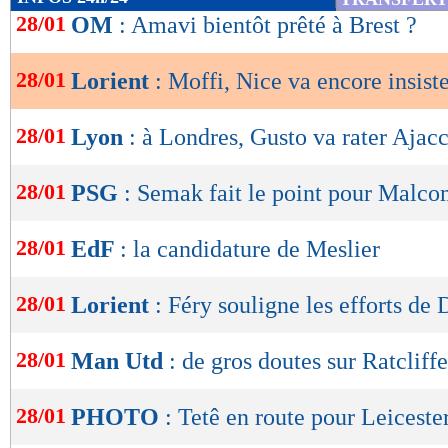
de
28/01
OM
: Amavi bientôt prêté à Brest ?
lecture
28/01
Lorient
: Moffi, Nice va encore insist
OK
28/01
Lyon
: à Londres, Gusto va rater Ajac
28/01
PSG
: Semak fait le point pour Malc
28/01
EdF
: la candidature de Meslier
28/01
Lorient
: Féry souligne les efforts de
28/01
Man Utd
: de gros doutes sur Ratcliffe
28/01
PHOTO
: Tetê en route pour Leiceste