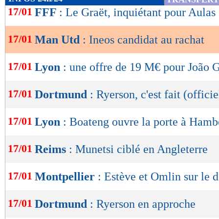
de
17/01
FFF
: Le Graët, inquiétant pour Aulas
lecture
17/01
Man Utd
: Ineos candidat au rachat
OK
17/01
Lyon
: une offre de 19 M€ pour João 
17/01
Dortmund
: Ryerson, c'est fait (officie
17/01
Lyon
: Boateng ouvre la porte à Ham
17/01
Reims
: Munetsi ciblé en Angleterre
17/01
Montpellier
: Estève et Omlin sur le d
17/01
Dortmund
: Ryerson en approche