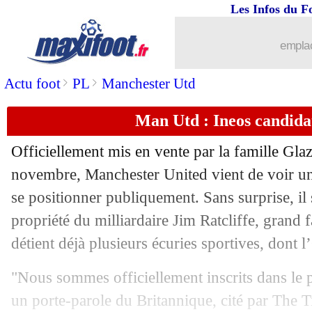
Les Infos du F
emplac
...
brèves d'AUJOURD'HUI ( 8 août 202
>
>
Actu foot
PL
Manchester Utd
...
Liste des brèves du mer. 18 janvier 20
Man Utd : Ineos candida
17/01
Ita. (Cpe)
: Naples éliminé !
Officiellement mis en vente par la famille Gla
17/01
Séville
: Ocampos déjà de retour (offic
novembre, Manchester United vient de voir un
se positionner publiquement. Sans surprise, il
17/01
Lyon
: Aouar, Verratti déclare sa fla
propriété du milliardaire Jim Ratcliffe, grand 
détient déjà plusieurs écuries sportives, dont
17/01
Ang. (Cpe)
: Liverpool se reprend
"Nous sommes officiellement inscrits dans le p
17/01
PSG
: Navas, 2 touches en Premier L
un porte-parole du Britannique, cité par The 