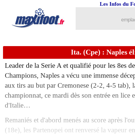
Les Infos du F
emplac
Ita. (Cpe) : Naples é
Leader de la Serie A et qualifié pour les 8es de
Champions, Naples a vécu une immense décepti
aux tirs au but par Cremonese (2-2, 4-5 tab), 
championnat, ce mardi dès son entrée en lice e
d'Italie…
Remaniés et d'abord menés au score après l'ou
(18e), les Partenopei ont renversé la vapeur en