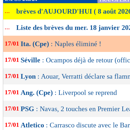
de
...
brèves d'AUJOURD'HUI ( 8 août 202
lecture
OK
...
Liste des brèves du mer. 18 janvier 20
17/01
Ita. (Cpe)
: Naples éliminé !
17/01
Séville
: Ocampos déjà de retour (offic
17/01
Lyon
: Aouar, Verratti déclare sa fla
17/01
Ang. (Cpe)
: Liverpool se reprend
17/01
PSG
: Navas, 2 touches en Premier L
17/01
Atletico
: Carrasco discute avec le Bar