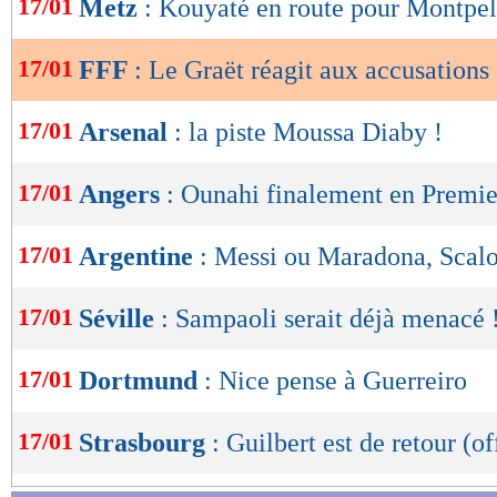
17/01
Metz
: Kouyaté en route pour Montpel
de
lecture
17/01
FFF
: Le Graët réagit aux accusations
OK
17/01
Arsenal
: la piste Moussa Diaby !
17/01
Angers
: Ounahi finalement en Premi
17/01
Argentine
: Messi ou Maradona, Scalo
17/01
Séville
: Sampaoli serait déjà menacé 
17/01
Dortmund
: Nice pense à Guerreiro
17/01
Strasbourg
: Guilbert est de retour (of