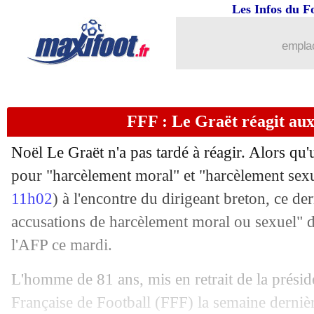
17/01
Lens
: Saïd rempile (officiel)
Les Infos du F
17/01
FFF
: Oudéa-Castéra répond sèchemen
emplac
17/01
FFF
: Le Graët, inquiétant pour Aulas
FFF : Le Graët réagit aux
17/01
Man Utd
: Ineos candidat au rachat
Noël Le Graët n'a pas tardé à réagir. Alors qu'
17/01
Lyon
: une offre de 19 M€ pour João 
pour "harcèlement moral" et "harcèlement sexu
11h02
) à l'encontre du dirigeant breton, ce de
17/01
Dortmund
: Ryerson, c'est fait (officie
accusations de harcèlement moral ou sexuel"
17/01
Lyon
: Boateng ouvre la porte à Ham
l'AFP ce mardi.
L'homme de 81 ans, mis en retrait de la présid
17/01
Reims
: Munetsi ciblé en Angleterre
Française de Football (FFF) la semaine dernièr