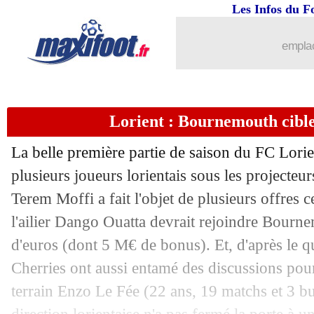
Les Infos du F
17/01
Angers
: Ounahi finalement en Premi
emplac
17/01
Argentine
: Messi ou Maradona, Scalo
17/01
Séville
: Sampaoli serait déjà menacé 
Lorient : Bournemouth cible
17/01
Dortmund
: Nice pense à Guerreiro
La belle première partie de saison du FC Lorie
plusieurs joueurs lorientais sous les projecteur
17/01
Strasbourg
: Guilbert est de retour (of
Terem Moffi a fait l'objet de plusieurs offres 
17/01
l'ailier Dango Ouatta devrait rejoindre Bourn
OM
: Saliba n'a pas oublié le Vélodr
d'euros (dont 5 M€ de bonus). Et, d'après le qu
17/01
PSG
: deux recrues espérées cet hiver 
Cherries ont aussi entamé des discussions pour
terrain Enzo Le Fée (22 ans, 19 matchs et 3 but
17/01
Brésil
: la CdM, la sortie osée de Rich