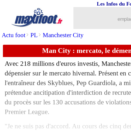
Les Infos du F
08/02
All.
: Ekitike buteur, Francfort n'avanc
emplac
08/02
Lens
: M. Sarr - "ça ne nous ressemble
>
>
Actu foot
PL
Manchester City
08/02
Ita.
: Milan repart de l'avant
Man City : mercato, le démen
08/02
Lens
: Mendy toujours plus proche d'u
Avec 218 millions d'euros investis, Manchester 
08/02
L1
: la Saudi League, l'avis de Denaye
dépensier sur le mercato hivernal. Présent en 
l'entraîneur des Skyblues, Pep Guardiola, a mis
08/02
L1
: Nice 2-0 Lens (fini)
prétendue ancitipation d'interdiction de recrut
du procès sur les 130 accusations de violations
08/02
Juve
: Manchester City a bien tenté 
Premier League.
08/02
Barça
: Flick apprécie son travail
"Je ne suis pas d'accord. Au cours des cinq de