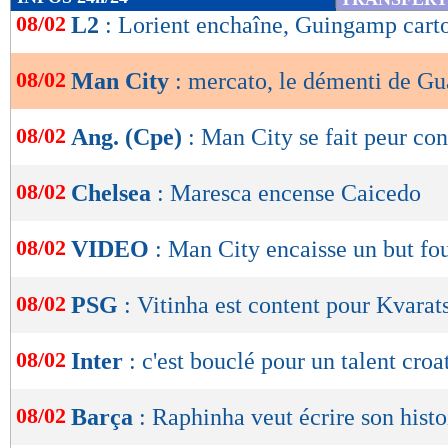
de
08/02
L2
: Lorient enchaîne, Guingamp cart
lecture
08/02
Man City
: mercato, le démenti de Gu
OK
08/02
Ang. (Cpe)
: Man City se fait peur co
08/02
Chelsea
: Maresca encense Caicedo
08/02
VIDEO
: Man City encaisse un but fou
08/02
PSG
: Vitinha est content pour Kvarat
08/02
Inter
: c'est bouclé pour un talent croa
08/02
Barça
: Raphinha veut écrire son histo