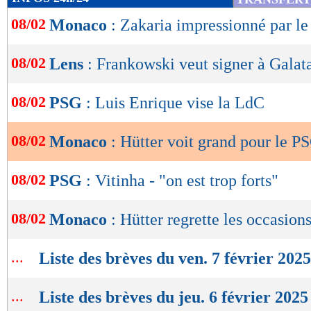
de
08/02
Monaco
: Zakaria impressionné par l
lecture
OK
08/02
Lens
: Frankowski veut signer à Galat
08/02
PSG
: Luis Enrique vise la LdC
08/02
Monaco
: Hütter voit grand pour le P
08/02
PSG
: Vitinha - "on est trop forts"
08/02
Monaco
: Hütter regrette les occasio
...
Liste des brèves du ven. 7 février 2025
...
Liste des brèves du jeu. 6 février 2025