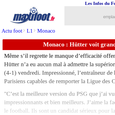
Les Infos du F
08/02
Brest
: le PSG, Lorenzi veut y croire
emplac
08/02
L1
: Nice-Lens, les compos
>
>
Actu foot
L1
Monaco
08/02
L2
: Lorient enchaîne, Guingamp cart
Monaco : Hütter voit gran
08/02
Man City
: mercato, le démenti de Gu
Même s’il regrette le manque d’efficacité offe
Hütter n’a eu aucun mal à admettre la supério
08/02
Ang. (Cpe)
: Man City se fait peur co
(4-1) vendredi. Impressionné, l’entraîneur de
08/02
Parisiens capables de remporter la Ligue des 
Chelsea
: Maresca encense Caicedo
"C’est la meilleure version du PSG que j’ai vue
08/02
VIDEO
: Man City encaisse un but fou
impressionnants et bien meilleurs. J’aime la f
08/02
PSG
: Vitinha est content pour Kvarat
le football. Ils sont un candidat sérieux pour l